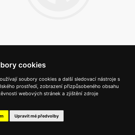
bory cookies
Napište nám
užívají soubory cookies a další sledovací nástroje s
Vaše náměty, komentáře, připomínky a
elského prostředí, zobrazení přizpůsobeného obsahu
dotazy nezůstanou bez odezvy.
těvnosti webových stránek a zjištění zdroje
Chci napsat MKČR
ám
Upravit mé předvolby
pojte se s námi