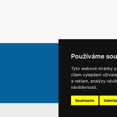
Používáme sou
Tyto webové stránky po
cílem vylepšení uživat
a reklam, analýzy návš
návštěvnosti.
Souhlasím
Odmít
S