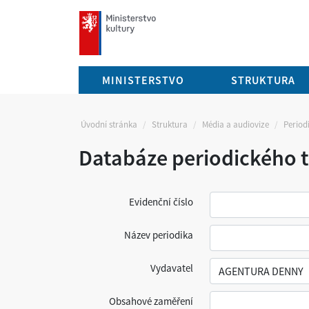
mkcr.cz
MINISTERSTVO
STRUKTURA
Úvodní stránka
Struktura
Média a audiovize
Periodi
Databáze periodického t
Evidenční číslo
Název periodika
Vydavatel
Obsahové zaměření