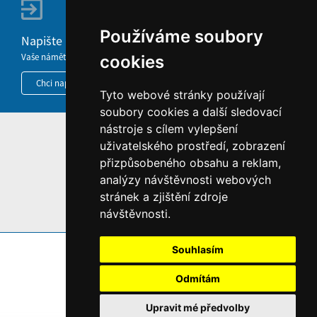
Používáme soubory
Napište nám
Vaše náměty, komentáře, připomínky a dotazy nezůstanou bez odezvy.
cookies
Chci napsat MKČR
Tyto webové stránky používají
soubory cookies a další sledovací
nástroje s cílem vylepšení
HOME
uživatelského prostředí, zobrazení
přizpůsobeného obsahu a reklam,
INFORMACE O WEBU
analýzy návštěvnosti webových
stránek a zjištění zdroje
návštěvnosti.
Souhlasím
Odmítám
Upravit mé předvolby