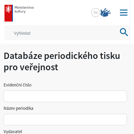
mkcr.cz
EN
Vyhled
Databáze periodického tisku
pro veřejnost
Evidenční číslo
Název periodika
Vydavatel