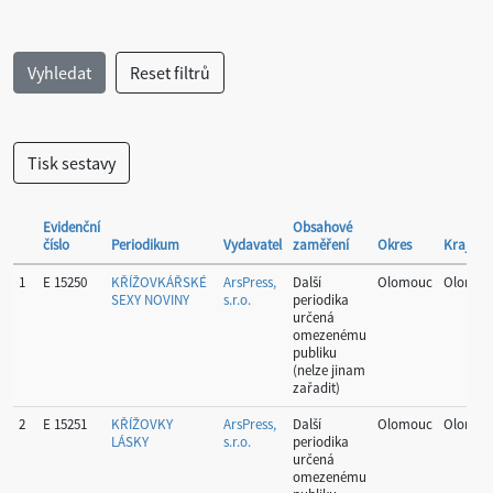
Evidenční
Obsahové
číslo
Periodikum
Vydavatel
zaměření
Okres
Kraj
1
E 15250
KŘÍŽOVKÁŘSKÉ
ArsPress,
Další
Olomouc
Olomou
SEXY NOVINY
s.r.o.
periodika
určená
omezenému
publiku
(nelze jinam
zařadit)
2
E 15251
KŘÍŽOVKY
ArsPress,
Další
Olomouc
Olomou
LÁSKY
s.r.o.
periodika
určená
omezenému