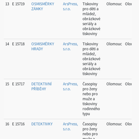
13
E 15719
OSMISMĚRKY
ArsPress,
Tiskoviny
Olomouc
Olomou
ZÁMKY
s.r.o.
pro děti a
mládež,
obrázkové
seriály a
obrázkové
tiskoviny
14
E 15718
OSMISMĚRKY
ArsPress,
Tiskoviny
Olomouc
Olomou
HRADY
s.r.o.
pro děti a
mládež,
obrázkové
seriály a
obrázkové
tiskoviny
15
E 15717
DETEKTIVNÍ
ArsPress,
Časopisy
Olomouc
Olomou
PŘÍBĚHY
s.r.o.
pro ženy
nebo pro
muže a
tiskoviny
rodinného
typu
16
E 15716
DETEKTIVKY
ArsPress,
Časopisy
Olomouc
Olomou
s.r.o.
pro ženy
nebo pro
muže a