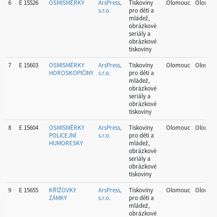
6
E 15526
OSMISMĚRKY
ArsPress,
Tiskoviny
Olomouc
Olomou
s.r.o.
pro děti a
mládež,
obrázkové
seriály a
obrázkové
tiskoviny
7
E 15603
OSMISMĚRKY
ArsPress,
Tiskoviny
Olomouc
Olomou
HOROSKOPIČINY
s.r.o.
pro děti a
mládež,
obrázkové
seriály a
obrázkové
tiskoviny
8
E 15604
OSMISMĚRKY
ArsPress,
Tiskoviny
Olomouc
Olomou
POLICEJNÍ
s.r.o.
pro děti a
HUMORESKY
mládež,
obrázkové
seriály a
obrázkové
tiskoviny
9
E 15655
KŘÍŽOVKY
ArsPress,
Tiskoviny
Olomouc
Olomou
ZÁMKY
s.r.o.
pro děti a
mládež,
obrázkové