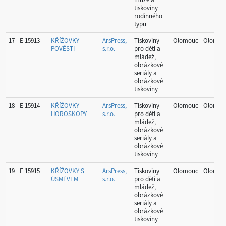
tiskoviny
rodinného
typu
17
E 15913
KŘÍŽOVKY
ArsPress,
Tiskoviny
Olomouc
Olomou
POVĚSTI
s.r.o.
pro děti a
mládež,
obrázkové
seriály a
obrázkové
tiskoviny
18
E 15914
KŘÍŽOVKY
ArsPress,
Tiskoviny
Olomouc
Olomou
HOROSKOPY
s.r.o.
pro děti a
mládež,
obrázkové
seriály a
obrázkové
tiskoviny
19
E 15915
KŘÍŽOVKY S
ArsPress,
Tiskoviny
Olomouc
Olomou
ÚSMĚVEM
s.r.o.
pro děti a
mládež,
obrázkové
seriály a
obrázkové
tiskoviny