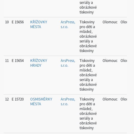
seriály a
obrázkové
tiskoviny
10
E 15656
KŘÍŽOVKY
ArsPress,
Tiskoviny
Olomouc
Olomou
MĚSTA
s.r.o.
pro děti a
mládež,
obrázkové
seriály a
obrázkové
tiskoviny
11
E 15654
KŘÍŽOVKY
ArsPress,
Tiskoviny
Olomouc
Olomou
HRADY
s.r.o.
pro děti a
mládež,
obrázkové
seriály a
obrázkové
tiskoviny
12
E 15720
OSMISMĚRKY
ArsPress,
Tiskoviny
Olomouc
Olomou
MĚSTA
s.r.o.
pro děti a
mládež,
obrázkové
seriály a
obrázkové
tiskoviny