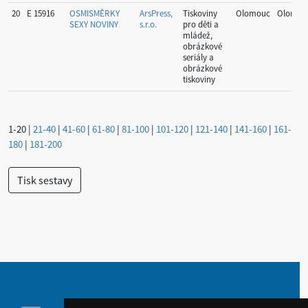
20
E 15916
OSMISMĚRKY
ArsPress,
Tiskoviny
Olomouc
Olomou
SEXY NOVINY
s.r.o.
pro děti a
mládež,
obrázkové
seriály a
obrázkové
tiskoviny
1-20
|
21-40
|
41-60
|
61-80
|
81-100
|
101-120
|
121-140
|
141-160
|
161-
180
|
181-200