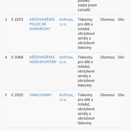
publiku
(nelze jinam
zařadit)
3
E 15373
KŘIŽOVKÁŘSKÉ
ArsPress,
Tiskoviny
Olomouc
Olomou
POLICEJNÍ
s.r.o.
pro děti a
HUMORESKY
mládež,
obrázkové
seriály a
obrázkové
tiskoviny
4
E 15404
KŘÍŽOVKÁŘSKÉ
ArsPress,
Tiskoviny
Olomouc
Olomou
HOROSKOPIČINY
s.r.o.
pro děti a
mládež,
obrázkové
seriály a
obrázkové
tiskoviny
5
E 15525
OMALOVÁNKY
ArsPress,
Tiskoviny
Olomouc
Olomou
s.r.o.
pro děti a
mládež,
obrázkové
seriály a
obrázkové
tiskoviny