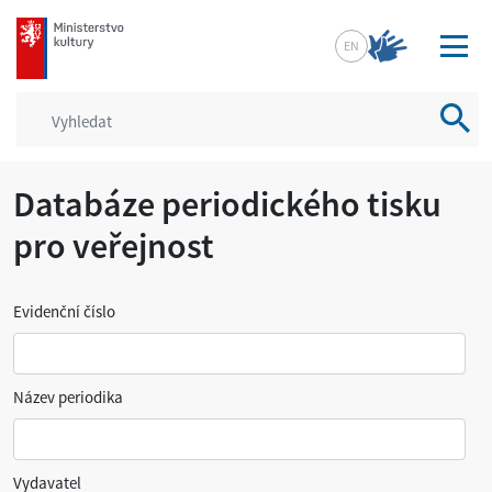
mkcr.cz
EN
Vyhled
Databáze periodického tisku
pro veřejnost
Evidenční číslo
Název periodika
Vydavatel