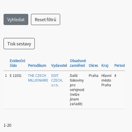
Evidenční
Obsahové
číslo
Periodikum
Vydavatel
zaměření
Okres
Kraj
Periodicita
1
E 11031
THE CZECH
EDIT
Další
Praha
Hlavní
4
MILLIONAIRE
CZECH,
tiskoviny
město
s.r.o.
pro
Praha
veřejnost
(nelze
jinam
zařadit)
1-20