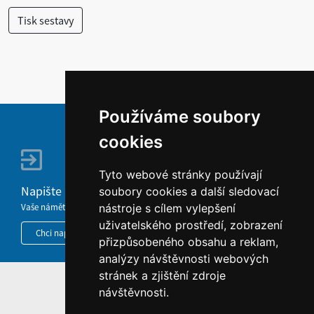
Používáme soubory
cookies
Tyto webové stránky používají
Napište nám
soubory cookies a další sledovací
Vaše náměty, komentáře, připomínky a dotazy nezůstanou bez odezvy.
nástroje s cílem vylepšení
uživatelského prostředí, zobrazení
Chci napsat MKČR
přizpůsobeného obsahu a reklam,
analýzy návštěvnosti webových
stránek a zjištění zdroje
HOME
návštěvnosti.
INFORMACE O WEBU