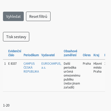
Evidenční
Obsahové
číslo
Periodikum
Vydavatel
zaměření
Okres
Kraj
Perio
1
E 8337
CAMPUS
EUROCAMPUS,
Další
Praha
Hlavní
10
ČESKÁ
a.s.
periodika
město
REPUBLIKA
určená
Praha
omezenému
publiku
(nelze jinam
zařadit)
1-20