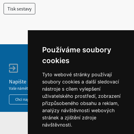
Používáme soubory
cookies
Tyto webové stránky používají
Napište nám
soubory cookies a další sledovací
Vaše náměty, komentáře, připomínky a dotazy nezůstanou bez odezvy.
nástroje s cílem vylepšení
uživatelského prostředí, zobrazení
Chci napsat MKČR
přizpůsobeného obsahu a reklam,
analýzy návštěvnosti webových
stránek a zjištění zdroje
HOME
návštěvnosti.
INFORMACE O WEBU