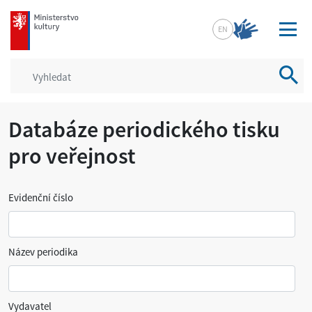
mkcr.cz
EN
Vyhled
Databáze periodického tisku
pro veřejnost
Evidenční číslo
Název periodika
Vydavatel