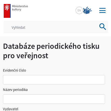
mkcr.cz
EN
Vyhled
Databáze periodického tisku
pro veřejnost
Evidenční číslo
Název periodika
Vydavatel