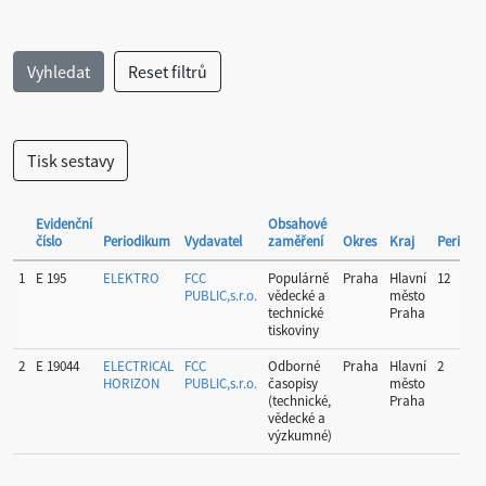
Evidenční
Obsahové
číslo
Periodikum
Vydavatel
zaměření
Okres
Kraj
Periodic
1
E 195
ELEKTRO
FCC
Populárně
Praha
Hlavní
12
PUBLIC,s.r.o.
vědecké a
město
technické
Praha
tiskoviny
2
E 19044
ELECTRICAL
FCC
Odborné
Praha
Hlavní
2
HORIZON
PUBLIC,s.r.o.
časopisy
město
(technické,
Praha
vědecké a
výzkumné)