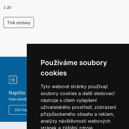
1-20
Používáme soubory
cookies
Tyto webové stránky používají
Napište nám
soubory cookies a další sledovací
Vaše náměty, komentáře, připomínky a dotazy nezůstanou bez odezvy.
nástroje s cílem vylepšení
uživatelského prostředí, zobrazení
Chci napsat MKČR
přizpůsobeného obsahu a reklam,
analýzy návštěvnosti webových
stránek a zjištění zdroje