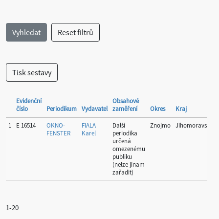
Evidenční
Obsahové
číslo
Periodikum
Vydavatel
zaměření
Okres
Kraj
1
E 16514
OKNO-
FIALA
Další
Znojmo
Jihomoravský
FENSTER
Karel
periodika
určená
omezenému
publiku
(nelze jinam
zařadit)
1-20