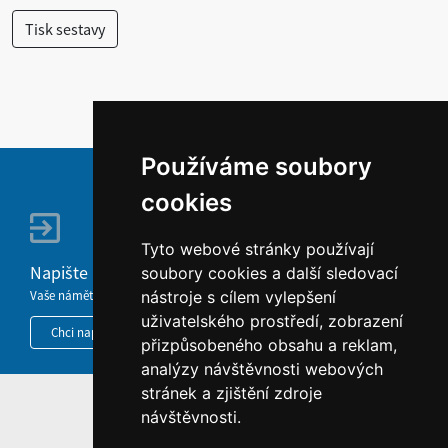
Používáme soubory
cookies
Tyto webové stránky používají
Napište nám
soubory cookies a další sledovací
Vaše náměty, komentáře, připomínky a dotazy nezůstanou bez odezvy.
nástroje s cílem vylepšení
uživatelského prostředí, zobrazení
Chci napsat MKČR
přizpůsobeného obsahu a reklam,
analýzy návštěvnosti webových
stránek a zjištění zdroje
HOME
návštěvnosti.
INFORMACE O WEBU