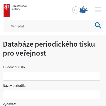
mkcr.cz
EN
Vyhled
Databáze periodického tisku
pro veřejnost
Evidenční číslo
Název periodika
Vydavatel