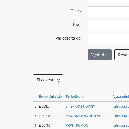
Okres
Kraj
Periodicita od
Evidenční číslo
Periodikum
Vydavatel
1
E 5981
LITERÁRNÍ NOVINY
Litmedia a
2
E 19738
PRAŽSKÁ KNIŽNÍ REVUE
Litmedia a
3
E 19751
PRVNÍ POMOC
Litmedia a