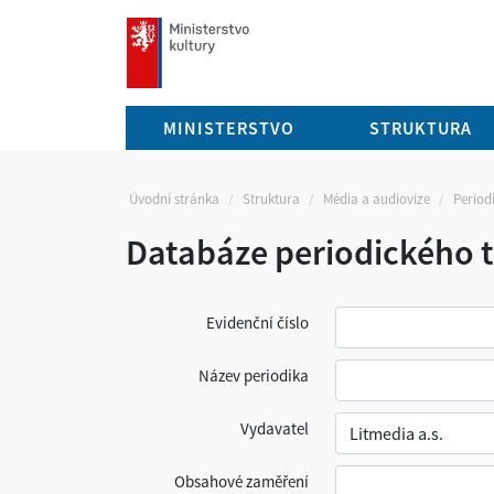
mkcr.cz
MINISTERSTVO
STRUKTURA
Úvodní stránka
Struktura
Média a audiovize
Periodi
Databáze periodického t
Evidenční číslo
Název periodika
Vydavatel
Obsahové zaměření