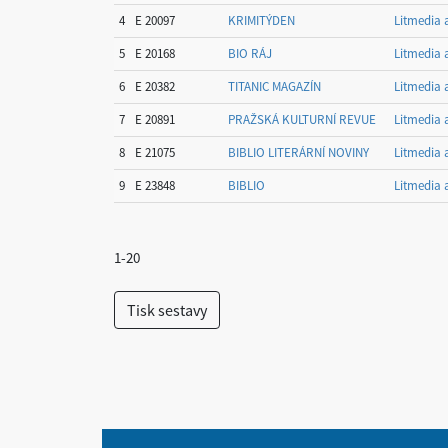
4
E 20097
KRIMITÝDEN
Litmedia a
5
E 20168
BIO RÁJ
Litmedia a
6
E 20382
TITANIC MAGAZÍN
Litmedia a
7
E 20891
PRAŽSKÁ KULTURNÍ REVUE
Litmedia a
8
E 21075
BIBLIO LITERÁRNÍ NOVINY
Litmedia a
9
E 23848
BIBLIO
Litmedia a
1-20