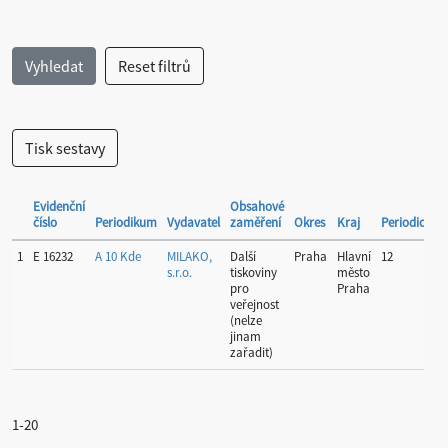
Evidenční
Obsahové
číslo
Periodikum
Vydavatel
zaměření
Okres
Kraj
Periodicita
1
E 16232
A 10 Kde
MILAKO,
Další
Praha
Hlavní
12
s.r.o.
tiskoviny
město
pro
Praha
veřejnost
(nelze
jinam
zařadit)
1-20