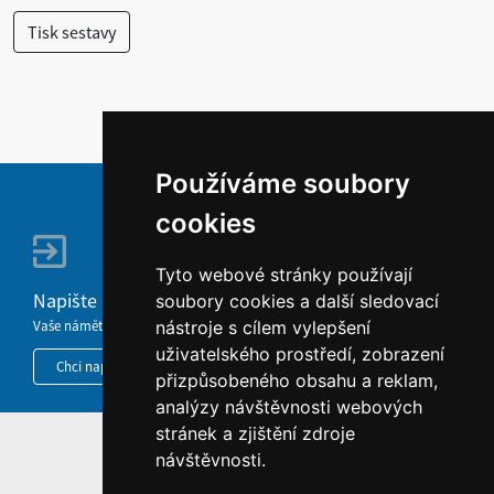
Používáme soubory
cookies
Tyto webové stránky používají
Napište nám
soubory cookies a další sledovací
Vaše náměty, komentáře, připomínky a dotazy nezůstanou bez odezvy.
nástroje s cílem vylepšení
uživatelského prostředí, zobrazení
Chci napsat MKČR
přizpůsobeného obsahu a reklam,
analýzy návštěvnosti webových
stránek a zjištění zdroje
HOME
návštěvnosti.
INFORMACE O WEBU