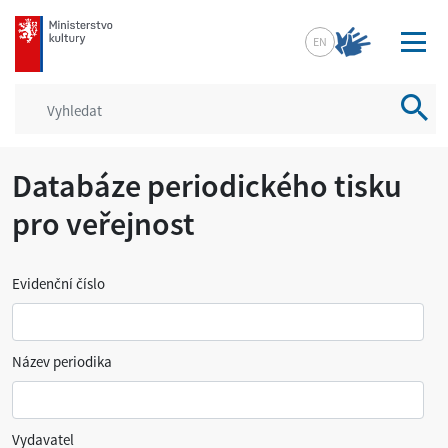
mkcr.cz
EN
Vyhled
Databáze periodického tisku
pro veřejnost
Evidenční číslo
Název periodika
Vydavatel