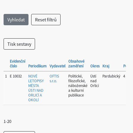
Evidenční
Obsahové
číslo
Periodikum
Vydavatel
zaměření
Okres
Kraj
Period
1
E 10032
NOVÉ
OFTIS
Politické,
Ústí
Pardubický
4
LETOPISY
s.r.o.
filozofické,
nad
MĚSTA
náboženské
Orlicí
ÚSTI NAD
a kulturní
ORLICÍ A
publikace
OKOLÍ
1-20