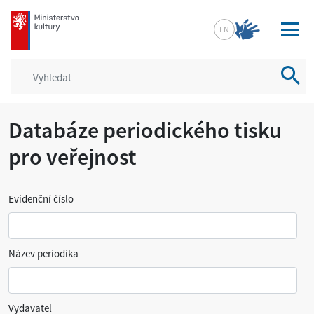
mkcr.cz
EN
Vyhled
Databáze periodického tisku
pro veřejnost
Evidenční číslo
Název periodika
Vydavatel