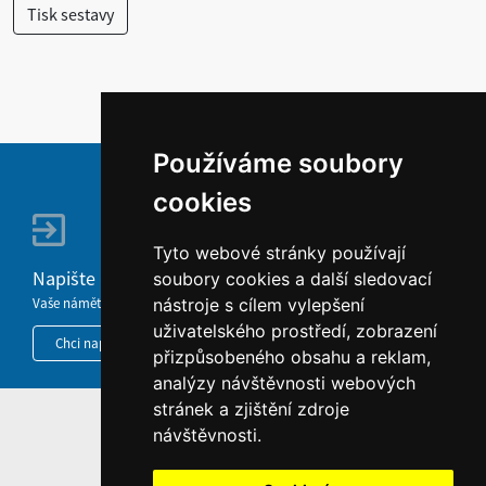
Používáme soubory
cookies
Tyto webové stránky používají
Napište nám
soubory cookies a další sledovací
Vaše náměty, komentáře, připomínky a dotazy nezůstanou bez odezvy.
nástroje s cílem vylepšení
uživatelského prostředí, zobrazení
Chci napsat MKČR
přizpůsobeného obsahu a reklam,
analýzy návštěvnosti webových
stránek a zjištění zdroje
HOME
návštěvnosti.
INFORMACE O WEBU