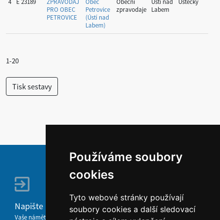
4
E 23189
ZPRAVODAJ
Obec
Obecní
Ústí nad
Ústecký
PRO OBEC
Petrovice
zpravodaje
Labem
PETROVICE
(Ústí nad
Labem)
1-20
Používáme soubory
cookies
Tyto webové stránky používají
Napište nám
soubory cookies a další sledovací
Vaše náměty, komentáře, připomínky a dotazy nezůstanou bez odezvy.