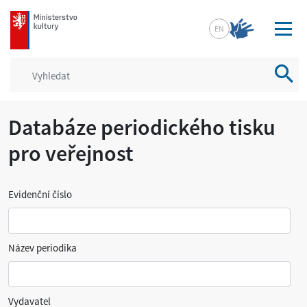
mkcr.cz
EN
Vyhled
Databáze periodického tisku
pro veřejnost
Evidenční číslo
Název periodika
Vydavatel