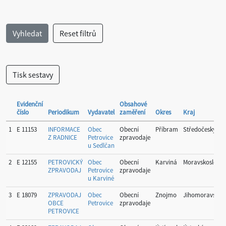
Evidenční
Obsahové
číslo
Periodikum
Vydavatel
zaměření
Okres
Kraj
1
E 11153
INFORMACE
Obec
Obecní
Příbram
Středočeský
Z RADNICE
Petrovice
zpravodaje
u Sedlčan
2
E 12155
PETROVICKÝ
Obec
Obecní
Karviná
Moravskoslezsk
ZPRAVODAJ
Petrovice
zpravodaje
u Karviné
3
E 18079
ZPRAVODAJ
Obec
Obecní
Znojmo
Jihomoravský
OBCE
Petrovice
zpravodaje
PETROVICE