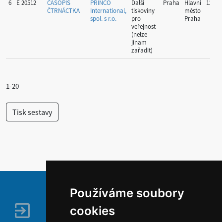
6
E 20512
ČASOPIS
PRINCO
Další
Praha
Hlavní
12
ČTRNÁCTKA
International,
tiskoviny
město
spol. s r.o.
pro
Praha
veřejnost
(nelze
jinam
zařadit)
1-20
Používáme soubory
cookies