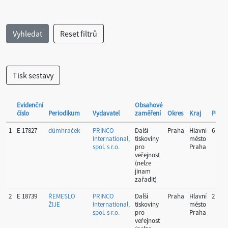
Evidenční
Obsahové
číslo
Periodikum
Vydavatel
zaměření
Okres
Kraj
Period
1
E 17827
důmhraček
PRINCO
Další
Praha
Hlavní
6
International,
tiskoviny
město
spol. s r.o.
pro
Praha
veřejnost
(nelze
jinam
zařadit)
2
E 18739
ŘEMESLO
PRINCO
Další
Praha
Hlavní
2
ŽIJE
International,
tiskoviny
město
spol. s r.o.
pro
Praha
veřejnost