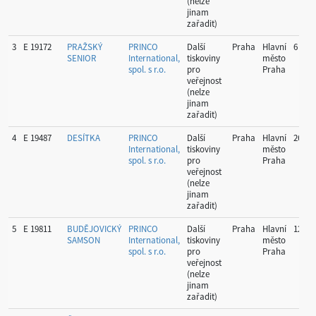
(nelze
jinam
zařadit)
3
E 19172
PRAŽSKÝ
PRINCO
Další
Praha
Hlavní
6
SENIOR
International,
tiskoviny
město
spol. s r.o.
pro
Praha
veřejnost
(nelze
jinam
zařadit)
4
E 19487
DESÍTKA
PRINCO
Další
Praha
Hlavní
26
International,
tiskoviny
město
spol. s r.o.
pro
Praha
veřejnost
(nelze
jinam
zařadit)
5
E 19811
BUDĚJOVICKÝ
PRINCO
Další
Praha
Hlavní
12
SAMSON
International,
tiskoviny
město
spol. s r.o.
pro
Praha
veřejnost
(nelze
jinam
zařadit)