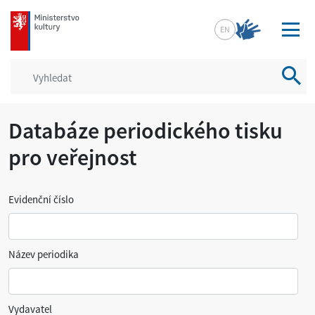
mkcr.cz
EN
Vyhled
Databáze periodického tisku
pro veřejnost
Evidenční číslo
Název periodika
Vydavatel