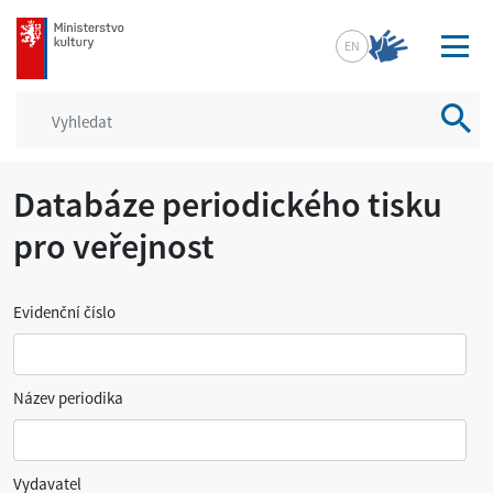
mkcr.cz
EN
Vyhled
Databáze periodického tisku
pro veřejnost
Evidenční číslo
Název periodika
Vydavatel