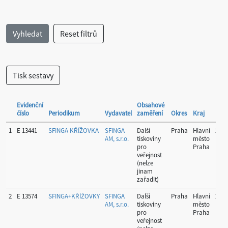
Evidenční
Obsahové
číslo
Periodikum
Vydavatel
zaměření
Okres
Kraj
Peri
1
E 13441
SFINGA KŘÍŽOVKA
SFINGA
Další
Praha
Hlavní
26
AM, s.r.o.
tiskoviny
město
pro
Praha
veřejnost
(nelze
jinam
zařadit)
2
E 13574
SFINGA+KŘÍŽOVKY
SFINGA
Další
Praha
Hlavní
26
AM, s.r.o.
tiskoviny
město
pro
Praha
veřejnost