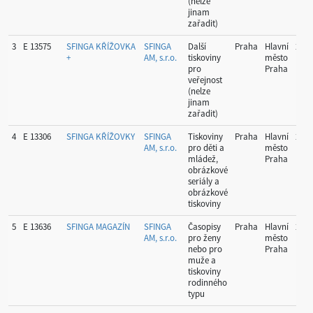
(nelze
jinam
zařadit)
3
E 13575
SFINGA KŘÍŽOVKA
SFINGA
Další
Praha
Hlavní
26
+
AM, s.r.o.
tiskoviny
město
pro
Praha
veřejnost
(nelze
jinam
zařadit)
4
E 13306
SFINGA KŘÍŽOVKY
SFINGA
Tiskoviny
Praha
Hlavní
26
AM, s.r.o.
pro děti a
město
mládež,
Praha
obrázkové
seriály a
obrázkové
tiskoviny
5
E 13636
SFINGA MAGAZÍN
SFINGA
Časopisy
Praha
Hlavní
2
AM, s.r.o.
pro ženy
město
nebo pro
Praha
muže a
tiskoviny
rodinného
typu