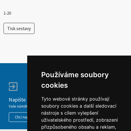
1-20
Používáme soubory
cookies
Tyto webové stránky používají
Napište nám
soubory cookies a další sledovací
Vaše náměty, komentáře, připomínky a dotazy nezůstanou bez odezvy.
nástroje s cílem vylepšení
Chci napsat MKČR
uživatelského prostředí, zobrazení
přizpůsobeného obsahu a reklam,