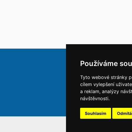
Používáme sou
Tyto webové stránky po
cílem vylepšení uživat
a reklam, analýzy návš
návštěvnosti.
Souhlasím
Odmít
S