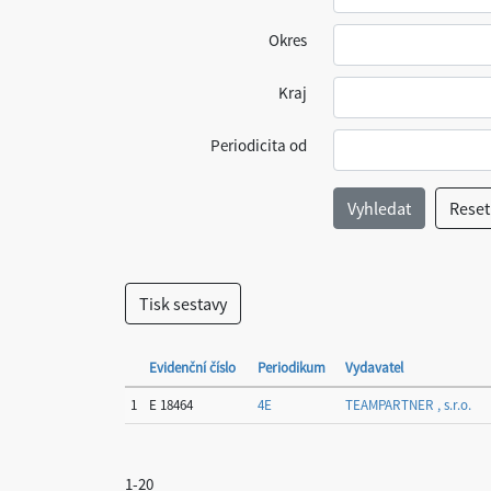
Okres
Kraj
Periodicita od
Evidenční číslo
Periodikum
Vydavatel
1
E 18464
4E
TEAMPARTNER , s.r.o.
1-20