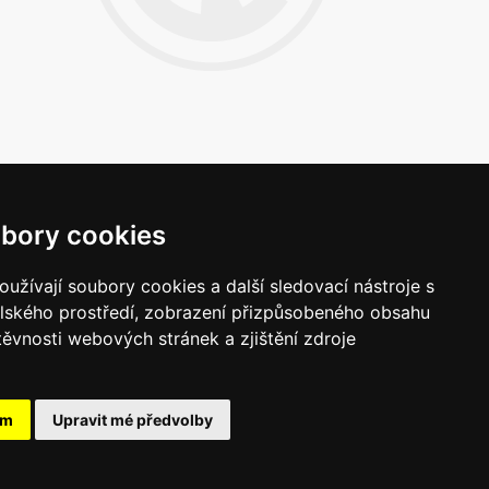
bory cookies
Napište nám
užívají soubory cookies a další sledovací nástroje s
Vaše náměty, komentáře, připomínky a
elského prostředí, zobrazení přizpůsobeného obsahu
dotazy nezůstanou bez odezvy.
těvnosti webových stránek a zjištění zdroje
Chci napsat MKČR
ám
Upravit mé předvolby
pojte se s námi