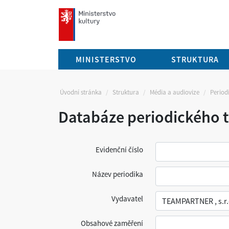
mkcr.cz
MINISTERSTVO
STRUKTURA
Úvodní stránka
Struktura
Média a audiovize
Periodi
Databáze periodického t
Evidenční číslo
Název periodika
Vydavatel
Obsahové zaměření