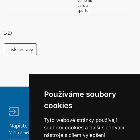
volnému
času a
sportu
1-20
Používáme soubory
cookies
Tyto webové stránky používají
Napište nám
soubory cookies a další sledovací
Vaše náměty, komentáře, připomínky a dotazy nezůstanou bez odezvy.
nástroje s cílem vylepšení