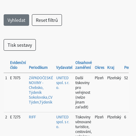
Evidenční
Obsahové
číslo
Periodikum
Vydavatel
zaměření
Okres
Kraj
Periodi
1
E 7075
ZÁPADOČESKÉ
UNITED
Další
Plzeň
Plzeňský
52
NOVINY -
spol. s r.
tiskoviny
Chebsko,
o.
pro
Týdeník
veřejnost
Sokolovska,CV
(nelze
Týden,Týdeník
jinam
zařadit)
2
E 7275
RIFF
UNITED
Tiskoviny
Plzeň
Plzeňský
6
spol. s r.
věnované
o.
turistice,
cestování,