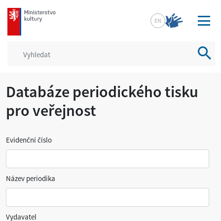
mkcr.cz
EN
Vyhled
Databáze periodického tisku
pro veřejnost
Evidenční číslo
Název periodika
Vydavatel