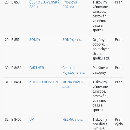
28
E 858
ČESKOSLOVENSKÝ
Přibylová
Tiskoviny
Praha
ŠACH
Růžena
věnované
turistice,
cestování,
volnému
času a
sportu
29
E 851
SONDY
SONDY, s.r.o.
Orgány
Praha
odborů,
politických
stran,
spolků atd.
30
E 8452
PARTNER
Generali
Pojišťovací
Praha
Pojišťovna a.s.
časopisy
31
E 8451
KOUZLO ROSTLIN
MONA PRAHA,
Tiskoviny
Praha
s.r.o.
věnované
turistice,
cestování,
volnému
času a
sportu
32
E 8450
UP
HELMA, v.o.s.
Tiskoviny
Praha-
pro děti a
východ
mládež,