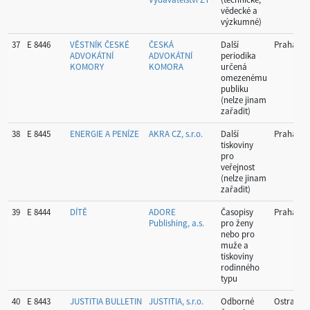
vědecké a
výzkumné)
37
E 8446
VĚSTNÍK ČESKÉ
ČESKÁ
Další
Praha
ADVOKÁTNÍ
ADVOKÁTNÍ
periodika
KOMORY
KOMORA
určená
omezenému
publiku
(nelze jinam
zařadit)
38
E 8445
ENERGIE A PENÍZE
AKRA CZ, s.r.o.
Další
Praha
tiskoviny
pro
veřejnost
(nelze jinam
zařadit)
39
E 8444
DÍTĚ
ADORE
Časopisy
Praha
Publishing, a.s.
pro ženy
nebo pro
muže a
tiskoviny
rodinného
typu
40
E 8443
JUSTITIA BULLETIN
JUSTITIA, s.r.o.
Odborné
Ostrava