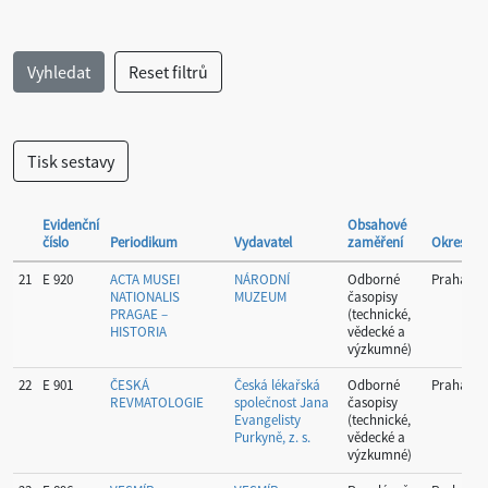
Evidenční
Obsahové
číslo
Periodikum
Vydavatel
zaměření
Okres
21
E 920
ACTA MUSEI
NÁRODNÍ
Odborné
Praha
NATIONALIS
MUZEUM
časopisy
PRAGAE –
(technické,
HISTORIA
vědecké a
výzkumné)
22
E 901
ČESKÁ
Česká lékařská
Odborné
Praha
REVMATOLOGIE
společnost Jana
časopisy
Evangelisty
(technické,
Purkyně, z. s.
vědecké a
výzkumné)