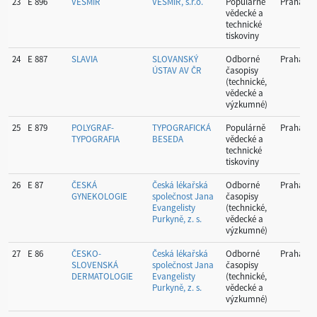
23
E 896
VESMÍR
VESMÍR, s.r.o.
Populárně
Praha
vědecké a
technické
tiskoviny
24
E 887
SLAVIA
SLOVANSKÝ
Odborné
Praha
ÚSTAV AV ČR
časopisy
(technické,
vědecké a
výzkumné)
25
E 879
POLYGRAF-
TYPOGRAFICKÁ
Populárně
Praha
TYPOGRAFIA
BESEDA
vědecké a
technické
tiskoviny
26
E 87
ČESKÁ
Česká lékařská
Odborné
Praha
GYNEKOLOGIE
společnost Jana
časopisy
Evangelisty
(technické,
Purkyně, z. s.
vědecké a
výzkumné)
27
E 86
ČESKO-
Česká lékařská
Odborné
Praha
SLOVENSKÁ
společnost Jana
časopisy
DERMATOLOGIE
Evangelisty
(technické,
Purkyně, z. s.
vědecké a
výzkumné)