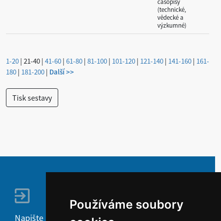
časopisy
(technické,
vědecké a
výzkumné)
1-20
|
21-40
|
41-60
|
61-80
|
81-100
|
101-120
|
121-140
|
141-160
|
161-
180
|
181-200
|
Další >>
Používáme soubory
Napište nám