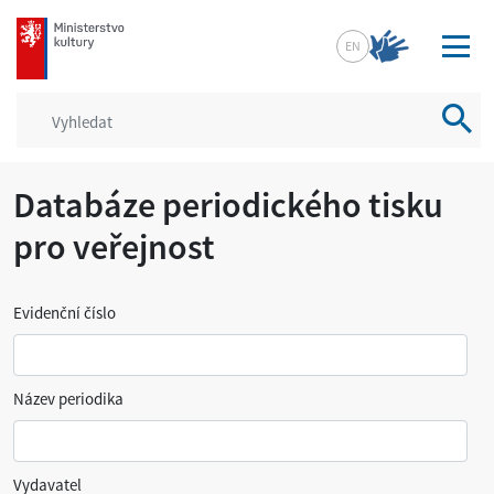
mkcr.cz
EN
Vyhled
Databáze periodického tisku
pro veřejnost
Evidenční číslo
Název periodika
Vydavatel