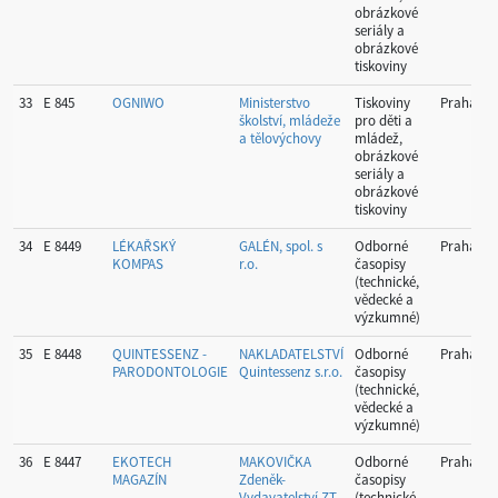
obrázkové
seriály a
obrázkové
tiskoviny
33
E 845
OGNIWO
Ministerstvo
Tiskoviny
Praha
školství, mládeže
pro děti a
a tělovýchovy
mládež,
obrázkové
seriály a
obrázkové
tiskoviny
34
E 8449
LÉKAŘSKÝ
GALÉN, spol. s
Odborné
Praha
KOMPAS
r.o.
časopisy
(technické,
vědecké a
výzkumné)
35
E 8448
QUINTESSENZ -
NAKLADATELSTVÍ
Odborné
Praha
PARODONTOLOGIE
Quintessenz s.r.o.
časopisy
(technické,
vědecké a
výzkumné)
36
E 8447
EKOTECH
MAKOVIČKA
Odborné
Praha
MAGAZÍN
Zdeněk-
časopisy
Vydavatelství ZT
(technické,