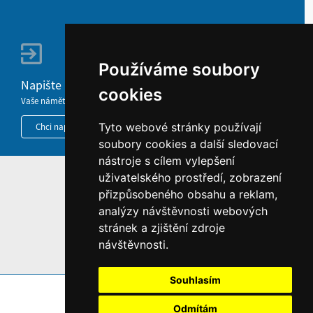
Používáme soubory
Napište nám
cookies
Vaše náměty, komentáře, připomínky a dotazy nezůstanou bez odezvy.
Tyto webové stránky používají
Chci napsat MKČR
soubory cookies a další sledovací
nástroje s cílem vylepšení
uživatelského prostředí, zobrazení
HOME
přizpůsobeného obsahu a reklam,
INFORMACE O WEBU
analýzy návštěvnosti webových
stránek a zjištění zdroje
návštěvnosti.
Souhlasím
Odmítám