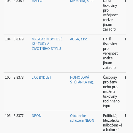
103
E 8380
HALLO
MP Media, s.r.o.
Další
Prah
tiskoviny
pro
veřejnost
(nelze
jinam
zařadit)
104
E 8379
MAGGAZÍN BYTOVÉ
AGGA, s.r.o.
Další
Prah
KULTURY A
tiskoviny
ŽIVOTNÍHO STYLU
pro
veřejnost
(nelze
jinam
zařadit)
105
E 8378
JAK BYDLET
HOMOLOVÁ
Časopisy
Prah
ŠTĚPÁNKA Ing.
pro ženy
nebo pro
muže a
tiskoviny
rodinného
typu
106
E 8377
NEON
Občanské
Politické,
Brno
sdružení NEON
filozofické,
náboženské
a kulturní