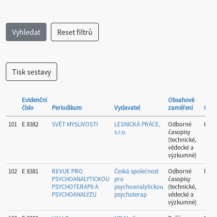
Evidenční
Obsahové
číslo
Periodikum
Vydavatel
zaměření
Okre
101
E 8382
SVĚT MYSLIVOSTI
LESNICKÁ PRÁCE,
Odborné
Kolí
s.r.o.
časopisy
(technické,
vědecké a
výzkumné)
102
E 8381
REVUE PRO
Česká společnost
Odborné
Prah
PSYCHOANALYTICKOU
pro
časopisy
PSYCHOTERAPII A
psychoanalytickou
(technické,
PSYCHOANALÝZU
psychoterap
vědecké a
výzkumné)