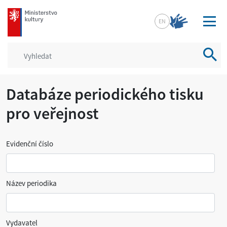
mkcr.cz
EN
Vyhled
Databáze periodického tisku
pro veřejnost
Evidenční číslo
Název periodika
Vydavatel