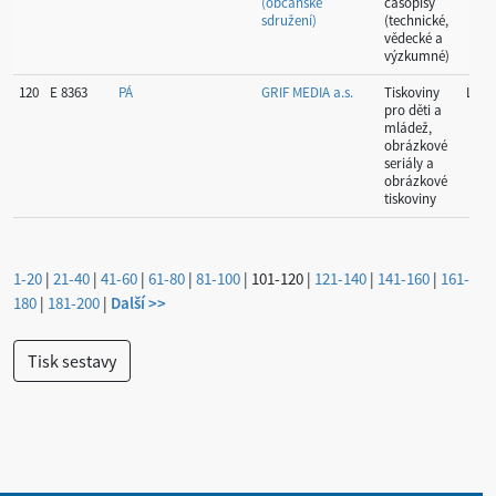
(občanské
časopisy
sdružení)
(technické,
vědecké a
výzkumné)
120
E 8363
PÁ
GRIF MEDIA a.s.
Tiskoviny
Libe
pro děti a
mládež,
obrázkové
seriály a
obrázkové
tiskoviny
1-20
|
21-40
|
41-60
|
61-80
|
81-100
|
101-120
|
121-140
|
141-160
|
161-
180
|
181-200
|
Další >>