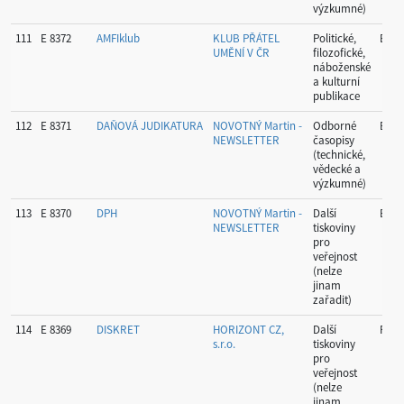
výzkumné)
111
E 8372
AMFIklub
KLUB PŘÁTEL
Politické,
Brno
UMĚNÍ V ČR
filozofické,
náboženské
a kulturní
publikace
112
E 8371
DAŇOVÁ JUDIKATURA
NOVOTNÝ Martin -
Odborné
Bero
NEWSLETTER
časopisy
(technické,
vědecké a
výzkumné)
113
E 8370
DPH
NOVOTNÝ Martin -
Další
Bero
NEWSLETTER
tiskoviny
pro
veřejnost
(nelze
jinam
zařadit)
114
E 8369
DISKRET
HORIZONT CZ,
Další
Prah
s.r.o.
tiskoviny
pro
veřejnost
(nelze
jinam