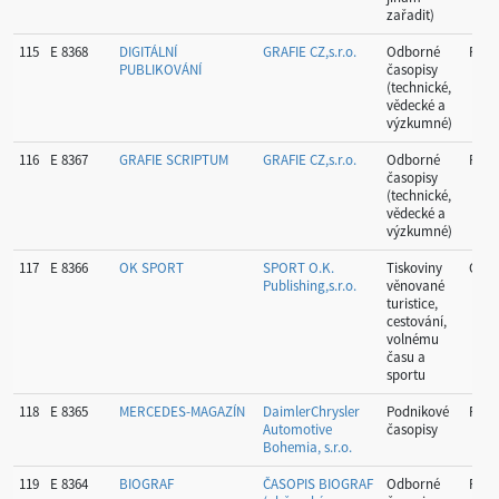
zařadit)
115
E 8368
DIGITÁLNÍ
GRAFIE CZ,s.r.o.
Odborné
Prah
PUBLIKOVÁNÍ
časopisy
(technické,
vědecké a
výzkumné)
116
E 8367
GRAFIE SCRIPTUM
GRAFIE CZ,s.r.o.
Odborné
Prah
časopisy
(technické,
vědecké a
výzkumné)
117
E 8366
OK SPORT
SPORT O.K.
Tiskoviny
Olo
Publishing,s.r.o.
věnované
turistice,
cestování,
volnému
času a
sportu
118
E 8365
MERCEDES-MAGAZÍN
DaimlerChrysler
Podnikové
Prah
Automotive
časopisy
Bohemia, s.r.o.
119
E 8364
BIOGRAF
ČASOPIS BIOGRAF
Odborné
Prah