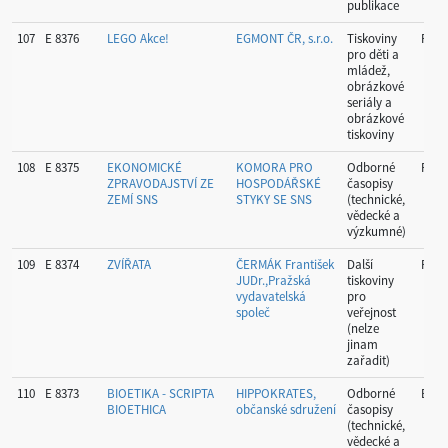
publikace
107
E 8376
LEGO Akce!
EGMONT ČR, s.r.o.
Tiskoviny
Prah
pro děti a
mládež,
obrázkové
seriály a
obrázkové
tiskoviny
108
E 8375
EKONOMICKÉ
KOMORA PRO
Odborné
Prah
ZPRAVODAJSTVÍ ZE
HOSPODÁŘSKÉ
časopisy
ZEMÍ SNS
STYKY SE SNS
(technické,
vědecké a
výzkumné)
109
E 8374
ZVÍŘATA
ČERMÁK František
Další
Prah
JUDr.,Pražská
tiskoviny
vydavatelská
pro
společ
veřejnost
(nelze
jinam
zařadit)
110
E 8373
BIOETIKA - SCRIPTA
HIPPOKRATES,
Odborné
Brno
BIOETHICA
občanské sdružení
časopisy
(technické,
vědecké a