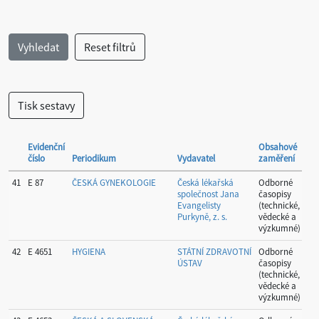
Evidenční
Obsahové
číslo
Periodikum
Vydavatel
zaměření
O
41
E 87
ČESKÁ GYNEKOLOGIE
Česká lékařská
Odborné
P
společnost Jana
časopisy
Evangelisty
(technické,
Purkyně, z. s.
vědecké a
výzkumné)
42
E 4651
HYGIENA
STÁTNÍ ZDRAVOTNÍ
Odborné
P
ÚSTAV
časopisy
(technické,
vědecké a
výzkumné)