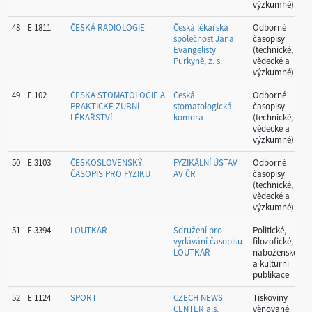
výzkumné)
48
E 1811
ČESKÁ RADIOLOGIE
Česká lékařská
Odborné
P
společnost Jana
časopisy
Evangelisty
(technické,
Purkyně, z. s.
vědecké a
výzkumné)
49
E 102
ČESKÁ STOMATOLOGIE A
Česká
Odborné
P
PRAKTICKÉ ZUBNÍ
stomatologická
časopisy
LÉKAŘSTVÍ
komora
(technické,
vědecké a
výzkumné)
50
E 3103
ČESKOSLOVENSKÝ
FYZIKÁLNÍ ÚSTAV
Odborné
P
ČASOPIS PRO FYZIKU
AV ČR
časopisy
(technické,
vědecké a
výzkumné)
51
E 3394
LOUTKÁŘ
Sdružení pro
Politické,
P
vydávání časopisu
filozofické,
LOUTKÁŘ
náboženské
a kulturní
publikace
52
E 1124
SPORT
CZECH NEWS
Tiskoviny
P
CENTER a.s.
věnované