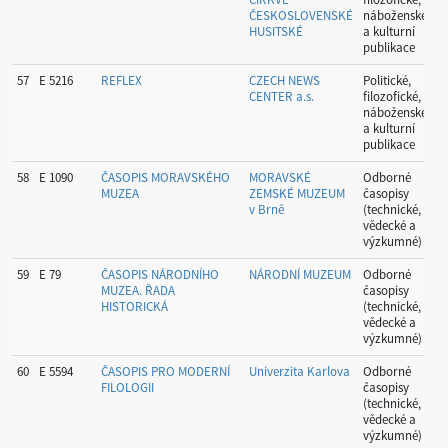
ČESKOSLOVENSKÉ
náboženské
HUSITSKÉ
a kulturní
publikace
57
E 5216
REFLEX
CZECH NEWS
Politické,
P
CENTER a.s.
filozofické,
náboženské
a kulturní
publikace
58
E 1090
ČASOPIS MORAVSKÉHO
MORAVSKÉ
Odborné
B
MUZEA
ZEMSKÉ MUZEUM
časopisy
v Brně
(technické,
vědecké a
výzkumné)
59
E 79
ČASOPIS NÁRODNÍHO
NÁRODNÍ MUZEUM
Odborné
P
MUZEA. ŘADA
časopisy
HISTORICKÁ
(technické,
vědecké a
výzkumné)
60
E 5594
ČASOPIS PRO MODERNÍ
Univerzita Karlova
Odborné
P
FILOLOGII
časopisy
(technické,
vědecké a
výzkumné)