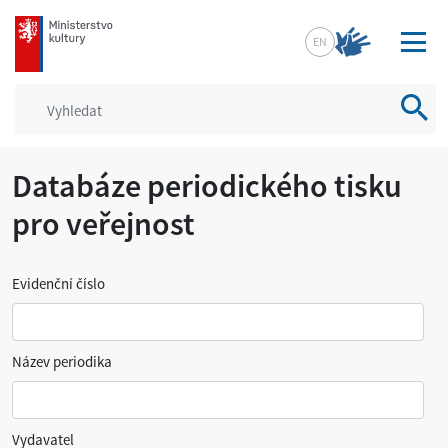
mkcr.cz
EN
Vyhled
Databáze periodického tisku
pro veřejnost
Evidenční číslo
Název periodika
Vydavatel