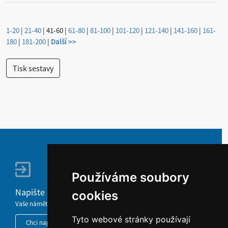
1-20
|
21-40
|
41-60
|
61-80
|
81-100
|
101-120
|
121-140
|
141-160
|
161-
180
|
181-200
|
Další >>
Používáme soubory
Napište nám
cookies
Vaše náměty, komentáře, připomínky a dotazy nezůstanou bez odezvy.
Tyto webové stránky používají
Chci napsat MKČR