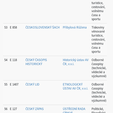
turistice,
cestování,
volnému
času a
sportu
53
E 858
ČESKOSLOVENSKÝ ŠACH
Přibylová Růžena
Tiskoviny
P
věnované
turistice,
cestování,
volnému
času a
sportu
54
E 118
ČESKÝ ČASOPIS
Historický ústav AV
Odborné
P
HISTORICKÝ
ČR, v.v.i.
časopisy
(technické,
vědecké a
výzkumné)
55
E 1407
ČESKÝ LID
ETNOLOGICKÝ
Odborné
P
ÚSTAV AV ČR, v.v.i.
časopisy
(technické,
vědecké a
výzkumné)
56
E 127
ČESKÝ ZÁPAS
ÚSTŘEDNÍ RADA
Politické,
P
CÍRKVE
filozofické,