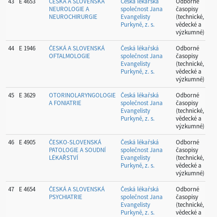
43
E 4653
ČESKÁ A SLOVENSKÁ
Česká lékařská
Odborné
P
NEUROLOGIE A
společnost Jana
časopisy
NEUROCHIRURGIE
Evangelisty
(technické,
Purkyně, z. s.
vědecké a
výzkumné)
44
E 1946
ČESKÁ A SLOVENSKÁ
Česká lékařská
Odborné
P
OFTALMOLOGIE
společnost Jana
časopisy
Evangelisty
(technické,
Purkyně, z. s.
vědecké a
výzkumné)
45
E 3629
OTORINOLARYNGOLOGIE
Česká lékařská
Odborné
P
A FONIATRIE
společnost Jana
časopisy
Evangelisty
(technické,
Purkyně, z. s.
vědecké a
výzkumné)
46
E 4905
ČESKO-SLOVENSKÁ
Česká lékařská
Odborné
P
PATOLOGIE A SOUDNÍ
společnost Jana
časopisy
LÉKAŘSTVÍ
Evangelisty
(technické,
Purkyně, z. s.
vědecké a
výzkumné)
47
E 4654
ČESKÁ A SLOVENSKÁ
Česká lékařská
Odborné
P
PSYCHIATRIE
společnost Jana
časopisy
Evangelisty
(technické,
Purkyně, z. s.
vědecké a