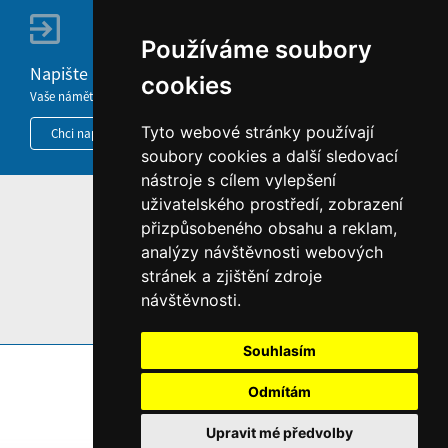
Používáme soubory
Napište nám
cookies
Vaše náměty, komentáře, připomínky a dotazy nezůstanou bez odezvy.
Tyto webové stránky používají
Chci napsat MKČR
soubory cookies a další sledovací
nástroje s cílem vylepšení
uživatelského prostředí, zobrazení
HOME
přizpůsobeného obsahu a reklam,
INFORMACE O WEBU
analýzy návštěvnosti webových
stránek a zjištění zdroje
návštěvnosti.
Souhlasím
Odmítám
Upravit mé předvolby