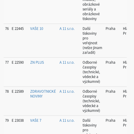
obrázkové
seriály a
obrázkové
tiskoviny
76
E 22445
VAŠE 10
A 11 s.r.o.
Další
Praha
Hlavní
tiskoviny
Praha
pro
veřejnost
(nelze jinam
zařadit)
77
E 22590
ZN PLUS
A 11 s.r.o.
Odborné
Praha
Hlavní
časopisy
Praha
(technické,
vědecké a
výzkumné)
78
E 22589
ZDRAVOTNICKÉ
A 11 s.r.o.
Odborné
Praha
Hlavní
NOVINY
časopisy
Praha
(technické,
vědecké a
výzkumné)
79
E 23038
VAŠE 7
A 11 s.r.o.
Další
Praha
Hlavní
tiskoviny
Praha
pro