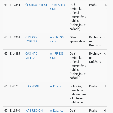
63
E 12354
ČECHIJA INVEST
7k-REALITY
Další
Praha
Hlavní
s.r.o.
periodika
Praha
určená
omezenému
publiku
(nelze jinam
zařadit)
64
E 11918
ORLICKÝ
A - PRESS,
Obecní
Rychnov
Králov
TÝDENÍK
s.r.o.
zpravodaje
nad
Kněžnou
65
E 14885
ČAS NAD
A - PRESS,
Další
Rychnov
Králov
METUJÍ
s.r.o.
periodika
nad
určená
Kněžnou
omezenému
publiku
(nelze jinam
zařadit)
66
E 6474
HARMONIE
A 11 s.r.o.
Politické,
Praha
Hlavní
filozofické,
Praha
náboženské
a kulturní
publikace
67
E 16540
NÁŠ REGION
A 11 s.r.o.
Další
Praha
Hlavní