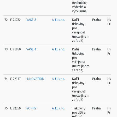
(technické,
vědecké a
výzkumné)
72
E 21732
VAŠE 5
A 11 s.r.o.
Další
Praha
Hlavní
tiskoviny
Praha
pro
veřejnost
(nelze jinam
zařadit)
73
E 21850
VAŠE 4
A 11 s.r.o.
Další
Praha
Hlavní
tiskoviny
Praha
pro
veřejnost
(nelze jinam
zařadit)
74
E 22147
INNOVATION
A 11 s.r.o.
Další
Praha
Hlavní
tiskoviny
Praha
pro
veřejnost
(nelze jinam
zařadit)
75
E 22259
SORRY
A 11 s.r.o.
Tiskoviny
Praha
Hlavní
pro děti a
Praha
mládež,