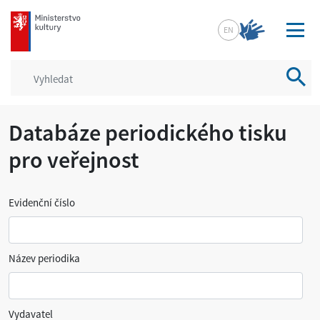
mkcr.cz
EN
Vyhled
Databáze periodického tisku
pro veřejnost
Evidenční číslo
Název periodika
Vydavatel