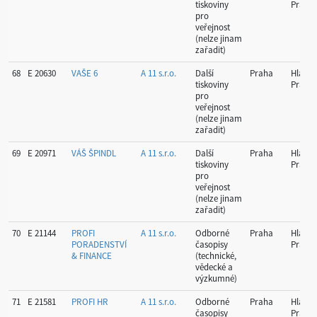
tiskoviny
Praha
pro
veřejnost
(nelze jinam
zařadit)
68
E 20630
VAŠE 6
A 11 s.r.o.
Další
Praha
Hlavní
tiskoviny
Praha
pro
veřejnost
(nelze jinam
zařadit)
69
E 20971
VÁŠ ŠPINDL
A 11 s.r.o.
Další
Praha
Hlavní
tiskoviny
Praha
pro
veřejnost
(nelze jinam
zařadit)
70
E 21144
PROFI
A 11 s.r.o.
Odborné
Praha
Hlavní
PORADENSTVÍ
časopisy
Praha
& FINANCE
(technické,
vědecké a
výzkumné)
71
E 21581
PROFI HR
A 11 s.r.o.
Odborné
Praha
Hlavní
časopisy
Praha