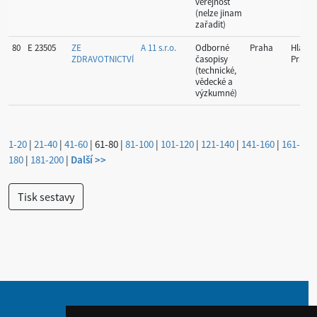
veřejnost
(nelze jinam
zařadit)
80
E 23505
ZE
A 11 s.r.o.
Odborné
Praha
Hlavní
ZDRAVOTNICTVÍ
časopisy
Praha
(technické,
vědecké a
výzkumné)
1-20
|
21-40
|
41-60
|
61-80
|
81-100
|
101-120
|
121-140
|
141-160
|
161-
180
|
181-200
|
Další >>