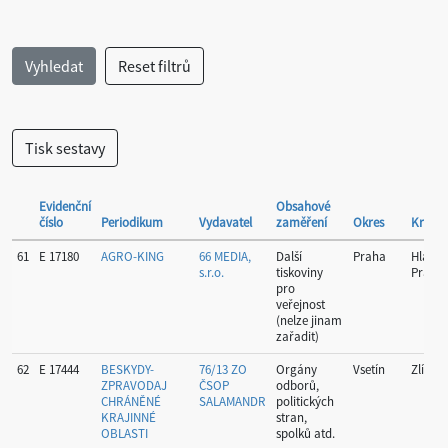
Evidenční
Obsahové
číslo
Periodikum
Vydavatel
zaměření
Okres
Kraj
61
E 17180
AGRO-KING
66 MEDIA,
Další
Praha
Hlavní
s.r.o.
tiskoviny
Praha
pro
veřejnost
(nelze jinam
zařadit)
62
E 17444
BESKYDY-
76/13 ZO
Orgány
Vsetín
Zlínský
ZPRAVODAJ
ČSOP
odborů,
CHRÁNĚNÉ
SALAMANDR
politických
KRAJINNÉ
stran,
OBLASTI
spolků atd.