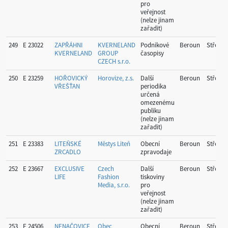
pro
veřejnost
(nelze jinam
zařadit)
249
E 23022
ZAPŘÁHNI
KVERNELAND
Podnikové
Beroun
Středoč
KVERNELAND
GROUP
časopisy
CZECH s.r.o.
250
E 23259
HOŘOVICKÝ
Horovize, z.s.
Další
Beroun
Středoč
VŘEŠŤAN
periodika
určená
omezenému
publiku
(nelze jinam
zařadit)
251
E 23383
LITEŇSKÉ
Městys Liteň
Obecní
Beroun
Středoč
ZRCADLO
zpravodaje
252
E 23667
EXCLUSIVE
Czech
Další
Beroun
Středoč
LIFE
Fashion
tiskoviny
Media, s.r.o.
pro
veřejnost
(nelze jinam
zařadit)
253
E 24506
NENAČOVICE
Obec
Obecní
Beroun
Středoč