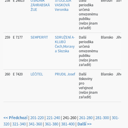
258
E 24815
OSADNÍK
STOLEJDA
Další
Beroun
Středoč
ZÁHRABSKÁ
VASKOVÁ
periodika
ŽIJE
Veronika
určená
omezenému
publiku
(nelze jinam
zařadit)
259
E 7177
SEMPERFIT
SDRUŽENÍ A-
Další
Blansko
Jihomo
KLUBŮ
periodika
Čech,Moravy
určená
a Slezska
omezenému
publiku
(nelze jinam
zařadit)
260
E 7420
LÉČITEL
PRUDIL Josef
Další
Blansko
Jihomo
tiskoviny
pro
veřejnost
(nelze jinam
zařadit)
<< Předchozí
|
201-220
|
221-240
|
241-260
|
261-280
|
281-300
|
301-
320
|
321-340
|
341-360
|
361-380
|
381-400
|
Další >>