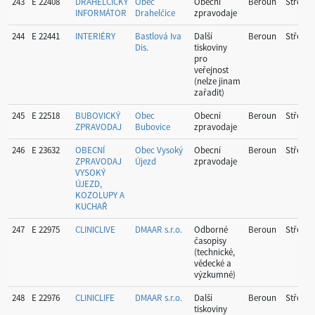
243
E 22408
DRAHELČICKÝ
Obec
Obecní
Beroun
Středoč
INFORMÁTOR
Drahelčice
zpravodaje
244
E 22441
INTERIÉRY
Bastlová Iva
Další
Beroun
Středoč
Dis.
tiskoviny
pro
veřejnost
(nelze jinam
zařadit)
245
E 22518
BUBOVICKÝ
Obec
Obecní
Beroun
Středoč
ZPRAVODAJ
Bubovice
zpravodaje
246
E 23632
OBECNÍ
Obec Vysoký
Obecní
Beroun
Středoč
ZPRAVODAJ
Újezd
zpravodaje
VYSOKÝ
ÚJEZD,
KOZOLUPY A
KUCHAŘ
247
E 22975
CLINICLIVE
DMAAR s.r.o.
Odborné
Beroun
Středoč
časopisy
(technické,
vědecké a
výzkumné)
248
E 22976
CLINICLIFE
DMAAR s.r.o.
Další
Beroun
Středoč
tiskoviny