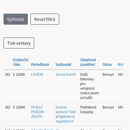
Evidenční
Obsahové
číslo
Periodikum
Vydavatel
zaměření
Okres
Kraj
241
E 22364
LODĚNÍ
Horný Kamil
Další
Beroun
Středoč
tiskoviny
pro
veřejnost
(nelze jinam
zařadit)
242
E 22404
VESELÝ
Domov
Podnikové
Beroun
Středoč
PODZIM
seniorů TGM,
časopisy
ŽIVOTA
příspěvková
organizace