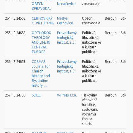
OBECNÍ
Nenačovice
zpravodaje
ZPRAVODAJ
254
E 24563
CERHOVICKÝ
Městys
Obecní
Beroun
Středoč
ČTVRTLETNÍK
Cerhovice
zpravodaje
255
E 24658
ORTHODOX
Pravoslavný
Politické,
Beroun
Středoč
THEOLOGY
teologický
filozofické,
AND LIFE IN
institut, z.ú.
náboženské
CENTRAL
a kulturní
EUROPE
publikace
256
E 24657
COSMAS,
Pravoslavný
Politické,
Beroun
Středoč
Journal for
teologický
filozofické,
Church
institut, z.ú.
náboženské
history and
a kulturní
Byzantine
publikace
history ....
257
E 24785
53x11
V-Press s.r.o.
Tiskoviny
Beroun
Středoč
věnované
turistice,
cestování,
volnému
času a
sportu