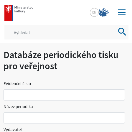
mkcr.cz
EN
Vyhled
Databáze periodického tisku
pro veřejnost
Evidenční číslo
Název periodika
Vydavatel