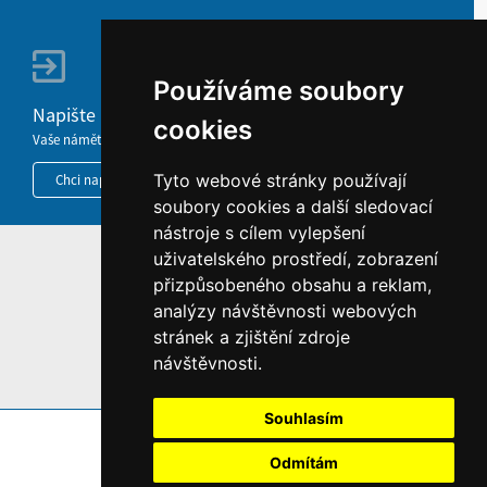
Používáme soubory
Napište nám
cookies
Vaše náměty, komentáře, připomínky a dotazy nezůstanou bez odezvy.
Tyto webové stránky používají
Chci napsat MKČR
soubory cookies a další sledovací
nástroje s cílem vylepšení
uživatelského prostředí, zobrazení
HOME
přizpůsobeného obsahu a reklam,
INFORMACE O WEBU
analýzy návštěvnosti webových
stránek a zjištění zdroje
návštěvnosti.
Souhlasím
Odmítám