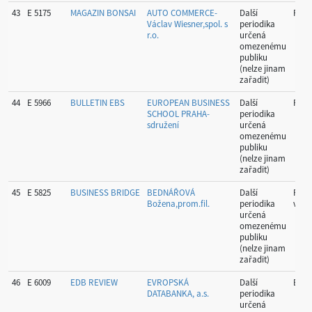
43
E 5175
MAGAZIN BONSAI
AUTO COMMERCE-
Další
Prah
Václav Wiesner,spol. s
periodika
r.o.
určená
omezenému
publiku
(nelze jinam
zařadit)
44
E 5966
BULLETIN EBS
EUROPEAN BUSINESS
Další
Prah
SCHOOL PRAHA-
periodika
sdružení
určená
omezenému
publiku
(nelze jinam
zařadit)
45
E 5825
BUSINESS BRIDGE
BEDNÁŘOVÁ
Další
Prah
Božena,prom.fil.
periodika
vých
určená
omezenému
publiku
(nelze jinam
zařadit)
46
E 6009
EDB REVIEW
EVROPSKÁ
Další
Brno
DATABANKA, a.s.
periodika
určená