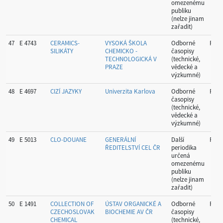
omezenému
publiku
(nelze jinam
zařadit)
47
E 4743
CERAMICS-
VYSOKÁ ŠKOLA
Odborné
Prah
SILIKÁTY
CHEMICKO -
časopisy
TECHNOLOGICKÁ V
(technické,
PRAZE
vědecké a
výzkumné)
48
E 4697
CIZÍ JAZYKY
Univerzita Karlova
Odborné
Prah
časopisy
(technické,
vědecké a
výzkumné)
49
E 5013
CLO-DOUANE
GENERÁLNÍ
Další
Prah
ŘEDITELSTVÍ CEL ČR
periodika
určená
omezenému
publiku
(nelze jinam
zařadit)
50
E 1491
COLLECTION OF
ÚSTAV ORGANICKÉ A
Odborné
Prah
CZECHOSLOVAK
BIOCHEMIE AV ČR
časopisy
CHEMICAL
(technické,