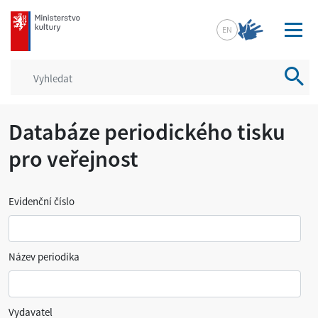
mkcr.cz
EN
Vyhled
Databáze periodického tisku
pro veřejnost
Evidenční číslo
Název periodika
Vydavatel