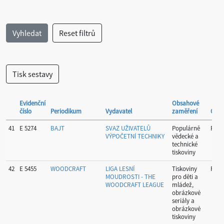
Evidenční
Obsahové
číslo
Periodikum
Vydavatel
zaměření
Okre
41
E 5274
BAJT
SVAZ UŽIVATELŮ
Populárně
Prah
VÝPOČETNÍ TECHNIKY
vědecké a
technické
tiskoviny
42
E 5455
WOODCRAFT
LIGA LESNÍ
Tiskoviny
Prah
MOUDROSTI - THE
pro děti a
WOODCRAFT LEAGUE
mládež,
obrázkové
seriály a
obrázkové
tiskoviny