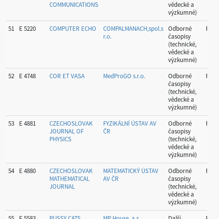
COMMUNICATIONS
vědecké a
výzkumné)
51
E 5220
COMPUTER ECHO
COMPALMANACH,spol.s
Odborné
Prah
r.o.
časopisy
(technické,
vědecké a
výzkumné)
52
E 4748
COR ET VASA
MedProGO s.r.o.
Odborné
Prah
časopisy
(technické,
vědecké a
výzkumné)
53
E 4881
CZECHOSLOVAK
FYZIKÁLNÍ ÚSTAV AV
Odborné
Prah
JOURNAL OF
ČR
časopisy
PHYSICS
(technické,
vědecké a
výzkumné)
54
E 4880
CZECHOSLOVAK
MATEMATICKÝ ÚSTAV
Odborné
Prah
MATHEMATICAL
AV ČR
časopisy
JOURNAL
(technické,
vědecké a
výzkumné)
55
E 5583
PUSSY CATS
MP House, a.s.
Další
Prah