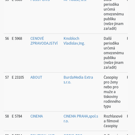
periodika
určená
omezenému
publiku
(nelze jinam
zařadit)
56
E 5968
CENOVÉ
Knobloch
Další
Prah
ZPRAVODAJSTVÍ
Vladislav,Ing.
periodika
určená
omezenému
publiku
(nelze jinam
zařadit)
57
E 23105
ABOUT
BurdaMedia Extra
Časopisy
Prah
s.r.o.
pro ženy
nebo pro
muže a
tiskoviny
rodinného
typu
58
E 5784
CINEMA
CINEMA PRAHA,spol.s
Rozhlasové
Prah
r.o.
a filmové
časopisy