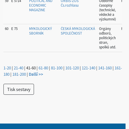
59
E 5714
POLITICAL AND
ORBIS-ZOS
Odborné
Prah
ECONOMIC
Čs.rozhlasu
časopisy
MAGAZINE
(technické,
vědecké a
výzkumné)
60
E 75
MYKOLOGICKÝ
ČESKÁ MYKOLOGICKÁ
Orgány
Prah
SBORNÍK
SPOLEČNOST
odborů,
politických
stran,
spolků atd.
1-20
|
21-40
|
41-60
|
61-80
|
81-100
|
101-120
|
121-140
|
141-160
|
161-
180
|
181-200
|
Další >>