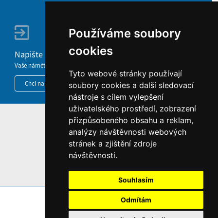
Používáme soubory
cookies
Napište nám
Vaše náměty, komentáře, připomínky a dotazy nezůstanou bez odezvy.
Tyto webové stránky používají
Chci napsat MKČR
soubory cookies a další sledovací
nástroje s cílem vylepšení
uživatelského prostředí, zobrazení
přizpůsobeného obsahu a reklam,
HOME
analýzy návštěvnosti webových
INFORMACE O WEBU
stránek a zjištění zdroje
návštěvnosti.
Souhlasím
Odmítám