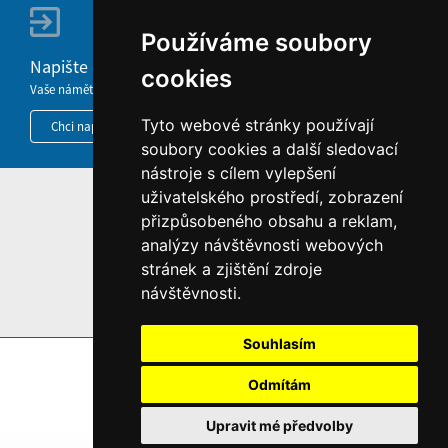
Používáme soubory
Napište nám
cookies
Vaše náměty, komentáře, připomínky a dotazy nezůstanou bez odezvy.
Tyto webové stránky používají
Chci napsat MKČR
soubory cookies a další sledovací
nástroje s cílem vylepšení
uživatelského prostředí, zobrazení
HOME
přizpůsobeného obsahu a reklam,
INFORMACE O WEBU
analýzy návštěvnosti webových
stránek a zjištění zdroje
návštěvnosti.
Souhlasím
Odmítám
Upravit mé předvolby