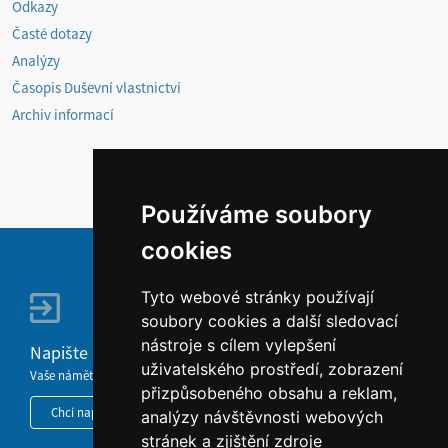
Odkazy
Časté dotazy
Analýzy
Časopis Duševní vlastnictví
Archiv informací
Používáme soubory
cookies
Tyto webové stránky používají
soubory cookies a další sledovací
nástroje s cílem vylepšení
Napište nám
uživatelského prostředí, zobrazení
Vaše náměty, komentáře, připomínky a dotazy nezůstanou bez odezvy.
přizpůsobeného obsahu a reklam,
Chci napsat MKČR
analýzy návštěvnosti webových
stránek a zjištění zdroje