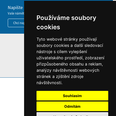
Napište nám
Vaše náměty, komentáře, připomínky a dotazy nezůstanou bez odezvy.
Používáme soubory
Chci napsat MKČR
cookies
Tyto webové stránky používají
HOME
soubory cookies a další sledovací
nástroje s cílem vylepšení
INFORMACE O WEBU
uživatelského prostředí, zobrazení
přizpůsobeného obsahu a reklam,
analýzy návštěvnosti webových
stránek a zjištění zdroje
návštěvnosti.
Souhlasím
Odmítám