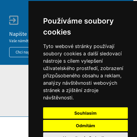
Používáme soubory
cookies
Napište nám
Vaše náměty, komentáře, připomínky a dotazy nezůstanou bez odezvy.
Tyto webové stránky používají
Chci napsat MKČR
soubory cookies a další sledovací
nástroje s cílem vylepšení
uživatelského prostředí, zobrazení
přizpůsobeného obsahu a reklam,
HOME
analýzy návštěvnosti webových
INFORMACE O WEBU
stránek a zjištění zdroje
návštěvnosti.
Souhlasím
Odmítám