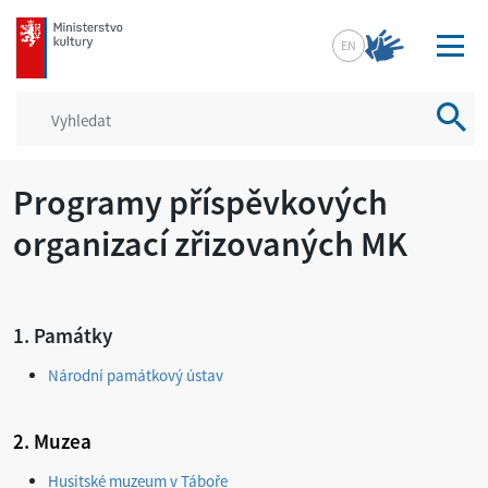
mkcr.cz
EN
Vyhled
Programy příspěvkových
organizací zřizovaných MK
1. Památky
Národní památkový ústav
2. Muzea
Husitské muzeum v Táboře