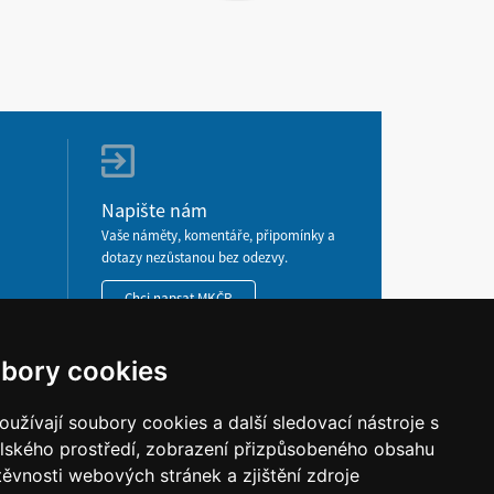
Napište nám
Vaše náměty, komentáře, připomínky a
dotazy nezůstanou bez odezvy.
Chci napsat MKČR
bory cookies
pojte se s námi
užívají soubory cookies a další sledovací nástroje s
elského prostředí, zobrazení přizpůsobeného obsahu
těvnosti webových stránek a zjištění zdroje