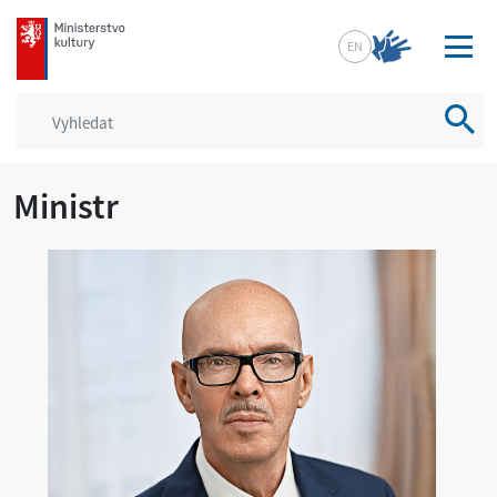
mkcr.cz
EN
Vyhled
Ministr