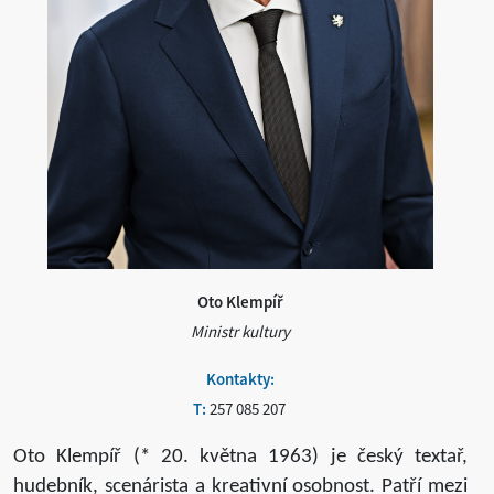
Oto Klempíř
Ministr kultury
Kontakty:
T:
257 085 207
Oto Klempíř (* 20. května 1963) je český textař,
hudebník, scenárista a kreativní osobnost. Patří mezi