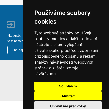
Používáme soubory
cookies
Tyto webové stránky používají
Napište nám
soubory cookies a další sledovací
Vaše náměty, komentáře, připomínky a dotazy nezůstanou bez odezvy.
nástroje s cílem vylepšení
Chci napsat MKČR
uživatelského prostředí, zobrazení
přizpůsobeného obsahu a reklam,
analýzy návštěvnosti webových
stránek a zjištění zdroje
HOME
návštěvnosti.
INFORMACE O WEBU
Souhlasím
Odmítám
Upravit mé předvolby