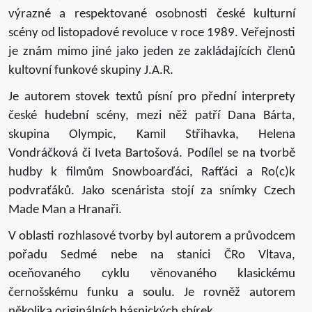
výrazné a respektované osobnosti české kulturní
scény od listopadové revoluce v roce 1989. Veřejnosti
je znám mimo jiné jako jeden ze zakládajících členů
kultovní funkové skupiny J.A.R.
Je autorem stovek textů písní pro přední interprety
české hudební scény, mezi něž patří Dana Bárta,
skupina Olympic, Kamil Střihavka, Helena
Vondráčková či Iveta Bartošová. Podílel se na tvorbě
hudby k filmům Snowboarďáci, Rafťáci a Ro(c)k
podvraťáků. Jako scenárista stojí za snímky Czech
Made Man a Hranaři.
V oblasti rozhlasové tvorby byl autorem a průvodcem
pořadu Sedmé nebe na stanici ČRo Vltava,
oceňovaného cyklu věnovaného klasickému
černošskému funku a soulu. Je rovněž autorem
několika originálních básnických sbírek.