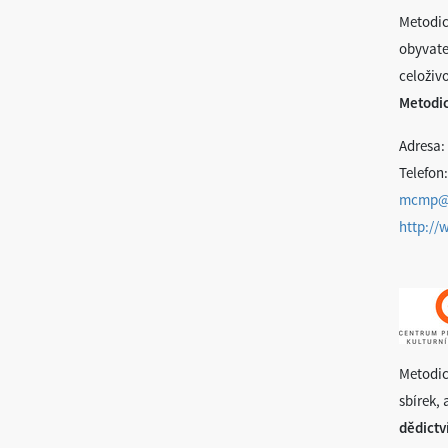
Metodic
obyvate
celoživo
Metodi
Adresa: 
Telefon:
mcmp@
http:/
Metodic
sbírek, 
dědictv