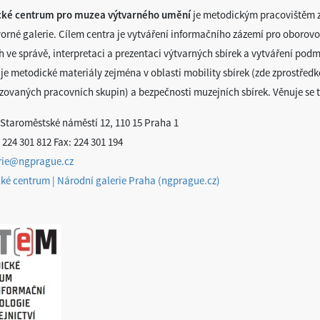
cké centrum pro muzea výtvarného umění
je metodickým pracovištěm z
vorné galerie. Cílem centra je vytváření informačního zázemí pro oborovo
h ve správě, interpretaci a prezentaci výtvarných sbírek a vytváření pod
je metodické materiály zejména v oblasti mobility sbírek (zde zprostřed
izovaných pracovních skupin) a bezpečnosti muzejních sbírek. Věnuje se t
 Staroměstské náměstí 12, 110 15 Praha 1
 224 301 812 Fax: 224 301 194
rie@ngprague.cz
ké centrum | Národní galerie Praha (ngprague.cz)