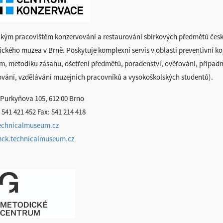
kým pracovištěm konzervování a restaurování sbírkových předmětů čes
ického muzea v Brně. Poskytuje komplexní servis v oblasti preventivní k
m, metodiku zásahu, ošetření předmětů, poradenství, ověřování, případn
ování, vzdělávání muzejních pracovníků a vysokoškolských studentů).
 Purkyňova 105, 612 00 Brno
 541 421 452 Fax: 541 214 418
chnicalmuseum.cz
mck.technicalmuseum.cz