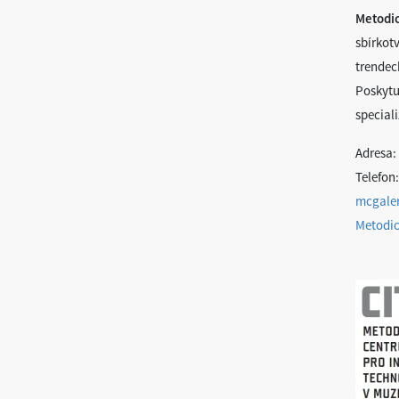
Metodi
sbírkot
trendec
Poskytu
special
Adresa:
Telefon:
mcgale
Metodic