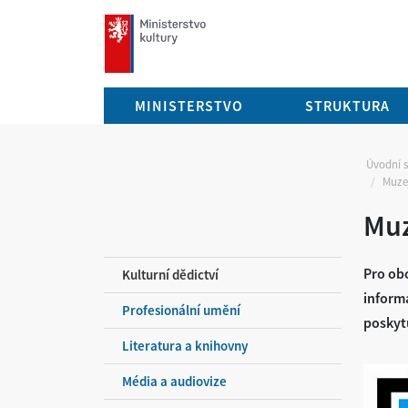
mkcr.cz
MINISTERSTVO
STRUKTURA
Úvodní 
Muze
Muz
Pro obo
Kulturní dědictví
inform
Profesionální umění
poskytu
Literatura a knihovny
Média a audiovize