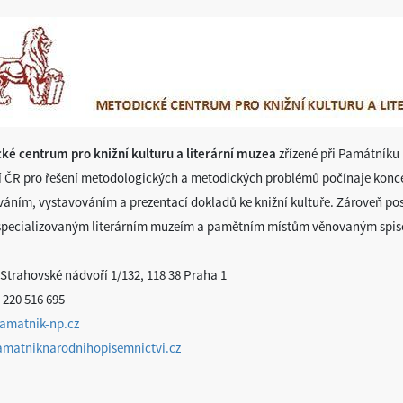
ké centrum pro knižní kulturu a literární muzea
zřízené při Památníku
cí ČR pro řešení metodologických a metodických problémů počínaje konce
áním, vystavováním a prezentací dokladů ke knižní kultuře. Zároveň po
specializovaným literárním muzeím a pamětním místům věnovaným spis
 Strahovské nádvoří 1/132, 118 38 Praha 1
: 220 516 695
amatnik-np.cz
matniknarodnihopisemnictvi.cz