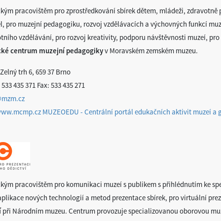
kým pracovištěm pro zprostředkování sbírek dětem, mládeži, zdravotn
l, pro muzejní pedagogiku, rozvoj vzdělávacích a výchovných funkcí muz
tního vzdělávání, pro rozvoj kreativity, podporu návštěvnosti muzeí, pro 
cké centrum muzejní pedagogiky
v Moravském zemském muzeu.
Zelný trh 6, 659 37 Brno
 533 435 371 Fax: 533 435 271
mzm.cz
/www.mcmp.cz
MUZEOEDU - Centrální portál edukačních aktivit muzeí a g
kým pracovištěm pro komunikaci muzeí s publikem s přihlédnutím ke spe
aplikace nových technologií a metod prezentace sbírek, pro virtuální prez
í
při Národním muzeu. Centrum provozuje specializovanou oborovou mu