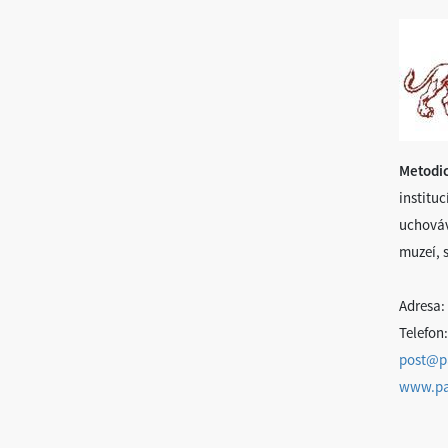
Metodic
institu
uchováv
muzeí, 
Adresa:
Telefon
post@p
www.pa