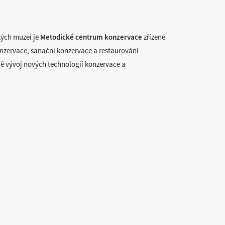
kých muzeí je
Metodické centrum konzervace
zřízené
onzervace, sanační konzervace a restaurování
ě vývoj nových technologií konzervace a