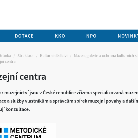
DOTACE
KKO
NPO
NOVINKY
stránka
Struktura
Kulturní dědictví
Muzea, galerie a ochrana kulturních s
jní centra
ejní centra
r muzejnictví jsou v České republice zřízena specializovaná muze
ace a služby vlastníkům a správcům sbírek muzejní povahy a další
jí konzultace.