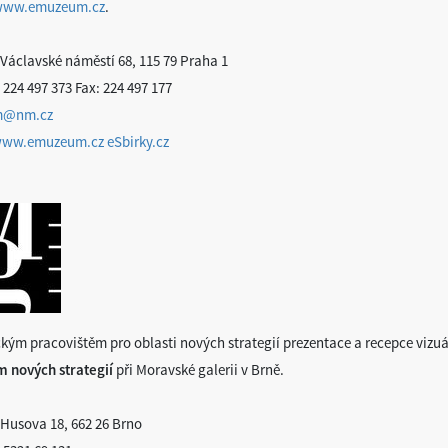
www.emuzeum.cz
.
 Václavské náměstí 68, 115 79 Praha 1
 224 497 373 Fax: 224 497 177
m@nm.cz
/www.emuzeum.cz
eSbirky.cz
kým pracovištěm pro oblasti nových strategií prezentace a recepce vizuá
 nových strategií
při Moravské galerii v Brně.
 Husova 18, 662 26 Brno