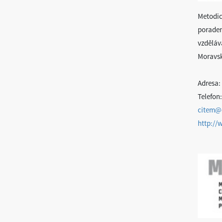
Metodic
poraden
vzděláv
Moravs
Adresa: 
Telefon:
citem@
http://