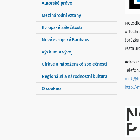
Autorské právo
Mezinárodní vztahy
Metodic
Evropské záležitosti
u Techn
Nový evropský Bauhaus
(průzku
restaur
Výzkum a vývoj
Adresa:
Církve a náboženské společnosti
Telefon:
Regionální a národnostní kultura
mck@te
http://
O cookies