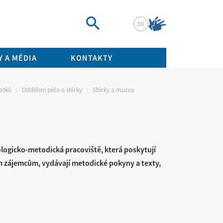
EN
Vyhledat
 A MÉDIA
KONTAKTY
tatků
Oddělení péče o sbírky
Sbírky a muzea
ologicko-metodická pracoviště, která poskytují
m zájemcům, vydávají metodické pokyny a texty,