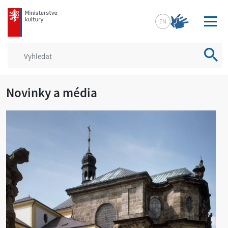
mkcr.cz
EN
Vyhled
Novinky a média