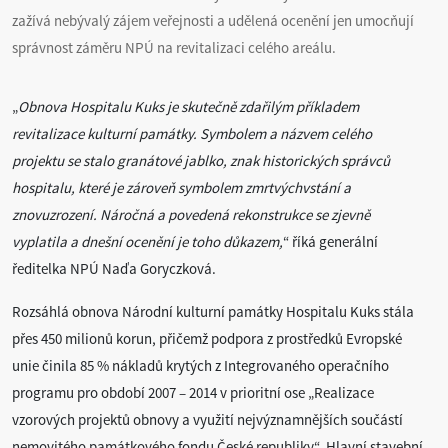
zažívá nebývalý zájem veřejnosti a udělená ocenění jen umocňují
správnost záměru NPÚ na revitalizaci celého areálu.
„
Obnova Hospitalu Kuks je skutečně zdařilým příkladem
revitalizace kulturní památky. Symbolem a názvem celého
projektu se stalo granátové jablko, znak historických správců
hospitalu, které je zároveň symbolem zmrtvýchvstání a
znovuzrození. Náročná a povedená rekonstrukce se zjevně
vyplatila a dnešní ocenění je toho důkazem,
“ říká generální
ředitelka NPÚ Naďa Goryczková.
Rozsáhlá obnova Národní kulturní památky Hospitalu Kuks stála
přes 450 milionů korun, přičemž podpora z prostředků Evropské
unie činila 85 % nákladů krytých z Integrovaného operačního
programu pro období 2007 – 2014 v prioritní ose „Realizace
vzorových projektů obnovy a využití nejvýznamnějších součástí
nemovitého památkového fondu České republiky“. Hlavní stavební