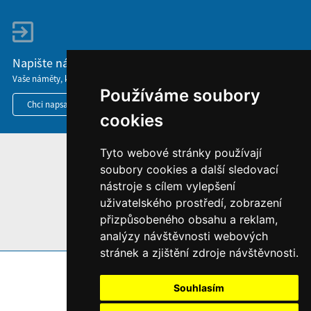
Napište nám
Vaše náměty, komentáře, připomínky a dotazy nezůstanou bez odezvy.
Používáme soubory
Chci napsat MKČR
cookies
Tyto webové stránky používají
HOME
soubory cookies a další sledovací
INFORMACE O WEBU
nástroje s cílem vylepšení
uživatelského prostředí, zobrazení
přizpůsobeného obsahu a reklam,
analýzy návštěvnosti webových
stránek a zjištění zdroje návštěvnosti.
Souhlasím