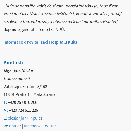
„Kuks se podařilo vrátit do života, podstatné však je, že se život
vrací na Kuks. Vrací se sem návštěvníci, konají se zde akce, rozvíjí
se okolí. V tom vidím smysl obnovy našeho kulturního dědictví,
“
doplňuje generální ředitelka NPÚ.
Informace o revitalizaci Hospitalu Kuks
Kontakt:
Mgr. Jan Cieslar
tiskový mluvčí
Valdštejnské nám. 3/162
118 01 Praha 1 – Malá Strana
T:
+420 257 010 206
M:
+420 724 511 225
E:
cieslar.jan@npu.cz
W:
npu.cz
|
facebook
|
twitter