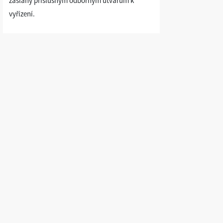
zaslány příslušným odborným útvarům k
vyřízení.