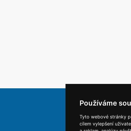
Používáme sou
Tyto webové stránky po
cílem vylepšení uživat
a reklam, analýzy návš