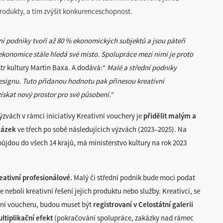
rodukty, a tím zvýšit konkurenceschopnost.
dní podniky tvoří až 80 % ekonomických subjektů a jsou páteří
 ekonomice stále hledá své místo. Spolupráce mezi nimi je proto
str kultury Martin Baxa. A dodává:“
Malé a střední podniky
 designu. Tuto přidanou hodnotu pak přinesou kreativní
skat nový prostor pro své působení.
“
zvách v rámci iniciativy Kreativní vouchery je
přidělit malým a
kázek
ve třech po sobě následujících výzvách (2023–2025). Na
půjdou do všech 14 krajů, má ministerstvo kultury na rok 2023
eativní profesionálové.
Malý či střední podnik bude moci podat
neboli kreativní řešení jejich produktu nebo služby. Kreativci, se
ání voucheru, budou muset být
registrovaní v Celostátní galerii
ltiplikační efekt
(pokračování spolupráce, zakázky nad rámec