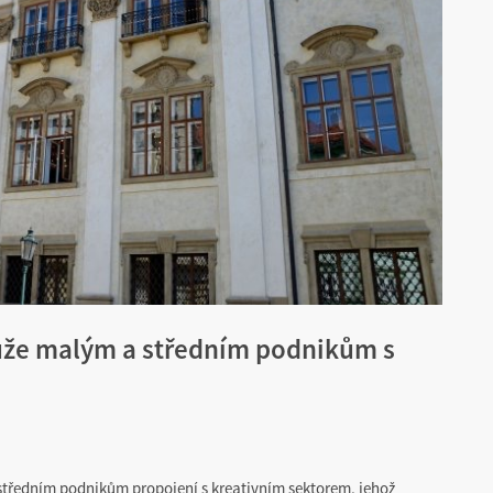
ůže malým a středním podnikům s
tředním podnikům propojení s kreativním sektorem, jehož