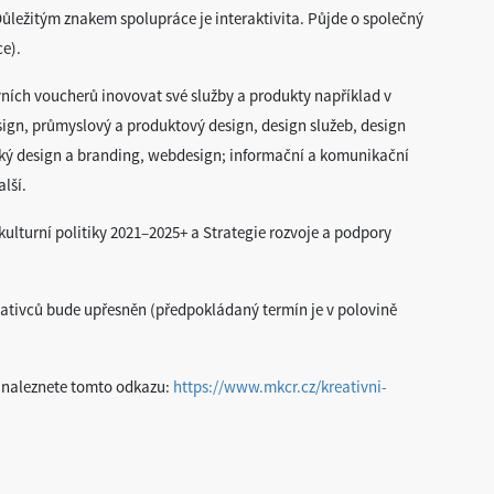
ůležitým znakem spolupráce je interaktivita. Půjde o společný
vce).
ních voucherů inovovat své služby a produkty například v
esign, průmyslový a produktový design, design služeb, design
fický design a branding, webdesign; informační a komunikační
lší.
kulturní politiky 2021–2025+ a Strategie rozvoje a podpory
reativců bude upřesněn (předpokládaný termín je v polovině
i naleznete tomto odkazu:
https://www.mkcr.cz/kreativni-