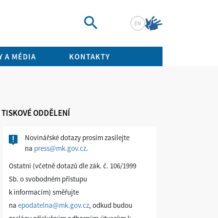
EN
Vyhledat
 A MÉDIA
KONTAKTY
TISKOVÉ ODDĚLENÍ
Novinářské dotazy prosím zasílejte
na
press@mk.gov.cz
.
Ostatní (včetně dotazů dle zák. č. 106/1999
Sb. o svobodném přístupu
k informacím) směřujte
na
epodatelna@mk.gov.cz
, odkud budou