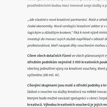
prostřednictvím budou moci inovovat svoje služby a p
„
Jde vlastně o nové kreativní partnerství. Malé a stře
české ekonomiky. Nově vznikající kreativní sektor si v
logickým a důležitým krokem,
“ říká k nové výzvě mini
investují do inovací svých služeb například v oblasti
profesionálové, kteří naopak díky voucherům mohou zí
Cílem všech dotačních řízení
ve všech plánovaných vý
středním podnikům nejméně 3 000 kreativních pou
všechny jednotlivé výzvy na kreativní vouchery, které 
vyčleněno 200 mil. Kč.
Cílovými skupinami jsou malé a střední podniky a kr
žádost o voucher na služby kreativců na měkké inovace 
kterými bude možné navázat spolupráci v rámci čerp
kreativců
.
Výhodou kreativních voucherů je jejich
mu