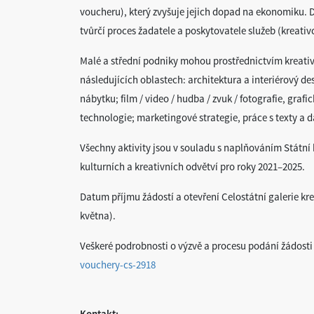
voucheru), který zvyšuje jejich dopad na ekonomiku. D
tvůrčí proces žadatele a poskytovatele služeb (kreati
Malé a střední podniky mohou prostřednictvím kreativ
následujících oblastech: architektura a interiérový d
nábytku; film / video / hudba / zvuk / fotografie, gra
technologie; marketingové strategie, práce s texty a da
Všechny aktivity jsou v souladu s naplňováním Státní 
kulturních a kreativních odvětví pro roky 2021–2025.
Datum příjmu žádostí a otevření Celostátní galerie k
května).
Veškeré podrobnosti o výzvě a procesu podání žádost
vouchery-cs-2918
Kontakt: