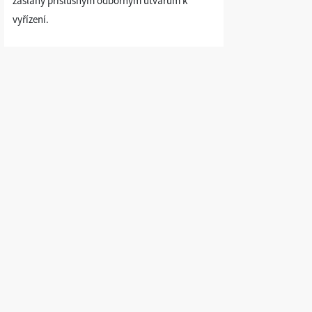
zaslány příslušným odborným útvarům k
vyřízení.