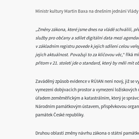
Ministr kultury Martin Baxa na dnešním jednání Vlády
„
Změny zákona, které jsme dnes na vládě schválili, p
služby pro občany a sdílet digitální data mezi agen
v základním registru povede k jejich sdílení celou veř
jejich aktuálnost. Považuji to za klíčovou věc,
“ říká m
přitom v 21. století jde o standard, který by měli mít ob
Zaváděný způsob evidence v RÚIAN není nový, již se vy
vymezení dobývacích prostor a vymezení ložiskovýc
úřadem zeměměřickým a katastrálním, který je správc
Národním památkovým ústavem, příspěvkovou organizac
památek České republiky.
Druhou oblastí změny návrhu zákona o státní památko