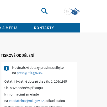
EN
Vyhledat
 A MÉDIA
KONTAKTY
TISKOVÉ ODDĚLENÍ
Novinářské dotazy prosím zasílejte
na
press@mk.gov.cz
.
Ostatní (včetně dotazů dle zák. č. 106/1999
Sb. o svobodném přístupu
k informacím) směřujte
na
epodatelna@mk.gov.cz
, odkud budou