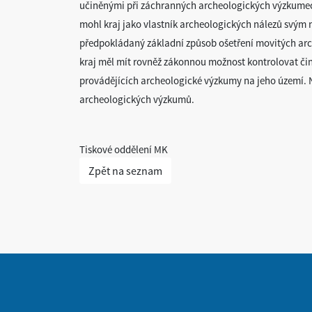
učiněnými při záchranných archeologických výzkumech,
mohl kraj jako vlastník archeologických nálezů svým 
předpokládaný základní způsob ošetření movitých arch
kraj měl mít rovněž zákonnou možnost kontrolovat či
provádějících archeologické výzkumy na jeho území. 
archeologických výzkumů.
Tiskové oddělení MK