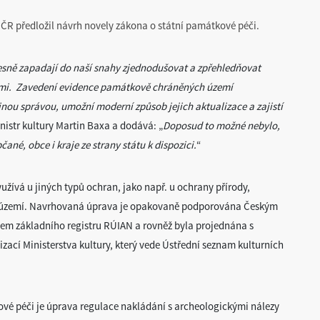
 ČR předložil návrh novely zákona o státní památkové péči.
řesně zapadají do naší snahy zjednodušovat a zpřehledňovat
dami. Zavedení evidence památkově chráněných území
ejnou správou, umožní moderní způsob jejich aktualizace a zajistí
inistr kultury Martin Baxa a dodává: „
Doposud to možné nebylo,
čané, obce i kraje ze strany státu k dispozici.
“
užívá u jiných typů ochran, jako např. u ochrany přírody,
h území. Navrhovaná úprava je opakovaně podporována Českým
em základního registru RÚIAN a rovněž byla projednána s
í Ministerstva kultury, který vede Ústřední seznam kulturních
vé péči je úprava regulace nakládání s archeologickými nálezy