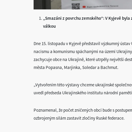
„Smazáni z povrchu zemského“: V Kyjevě byla z
válkou
Dne 15. listopadu v Kyjevě představil výzkumný ústav U
nacismu a komunismu spáchanými na území Ukrajiny, 
zachycuje obce na Ukrajině, které utrpěly největší de
města Popasna, Marjinka, Soledar a Bachmut.
„Vytvořením této výstavy chceme ukrajinské společno
uvedl předseda Ukrajinského institutu národní paměti
Poznamenal, že počet zničených obcí bude s postupem 
ozbrojeným silám zastavit zločiny Ruské federace.