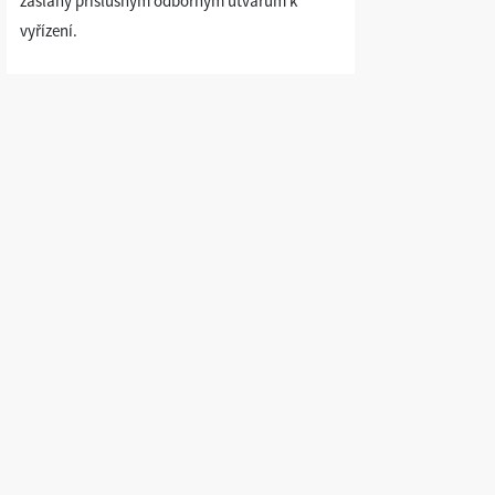
zaslány příslušným odborným útvarům k
vyřízení.