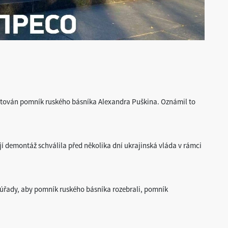
ontován pomník ruského básníka Alexandra Puškina. Oznámil to
jí demontáž schválila před několika dní ukrajinská vláda v rámci
í úřady, aby pomník ruského básníka rozebrali, pomník