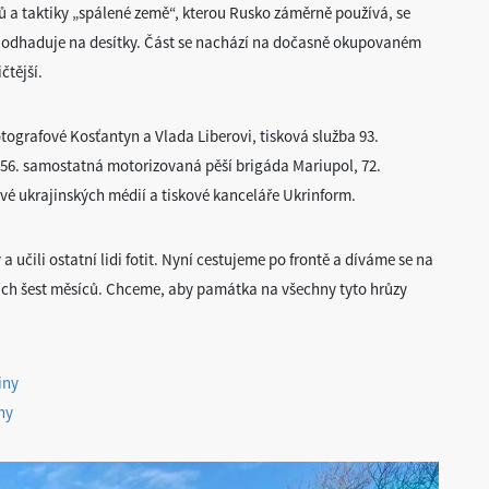
ů a taktiky „spálené země“, kterou Rusko záměrně používá, se
c odhaduje na desítky. Část se nachází na dočasně okupovaném
čtější.
otografové Kosťantyn a Vlada Liberovi, tisková služba 93.
56. samostatná motorizovaná pěší brigáda Mariupol, 72.
é ukrajinských médií a tiskové kanceláře Ukrinform.
 učili ostatní lidi fotit. Nyní cestujeme po frontě a díváme se na
dních šest měsíců. Chceme, aby památka na všechny tyto hrůzy
iny
ny