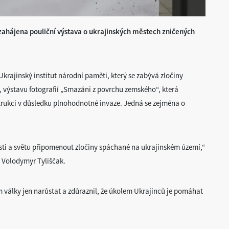
ahájena pouliční výstava o ukrajinských městech zničených
krajinský institut národní paměti, který se zabývá zločiny
výstavu fotografií „Smazáni z povrchu zemského“, která
strukci v důsledku plnohodnotné invaze. Jedná se zejména o
sti a světu připomenout zločiny spáchané na ukrajinském území,“
 Volodymyr Tyliščak.
války jen narůstat a zdůraznil, že úkolem Ukrajinců je pomáhat