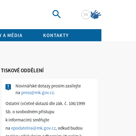
EN
Vyhledat
 A MÉDIA
KONTAKTY
TISKOVÉ ODDĚLENÍ
Novinářské dotazy prosím zasílejte
na
press@mk.gov.cz
.
Ostatní (včetně dotazů dle zák. č. 106/1999
Sb. o svobodném přístupu
k informacím) směřujte
na
epodatelna@mk.gov.cz
, odkud budou