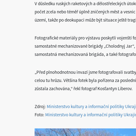
V důsledku ruských raketových a dělostřeleckých útok
počet zcela nebo téměř úplně zničených měst a vesni
území, takže po deokupaci může být situace ještě tragi
Fotografické materiály pro výstavu poskytli vojenští f
samostatné mechanizované brigády „Cholodnyj Jar“, 
samostatná mechanizovaná brigáda, a také fotografov
„Před plnohodnotnou invazí jsme fotografovali svatby a
celou tu hrůzu. Většina fotek byla pořízena za posle
zůstala zachována,“ řekl fotograf Kosťantyn Liberov.
Zdroj:
Ministerstvo kultury a informační politiky Ukraj
Foto:
Ministerstvo kultury a informační politiky Ukraji