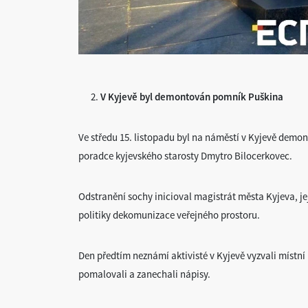
V Kyjevě byl demontován pomník Puškina
Ve středu 15. listopadu byl na náměstí v Kyjevě dem
poradce kyjevského starosty Dmytro Bilocerkovec.
Odstranění sochy inicioval magistrát města Kyjeva, je
politiky dekomunizace veřejného prostoru.
Den předtím neznámí aktivisté v Kyjevě vyzvali místn
pomalovali a zanechali nápisy.