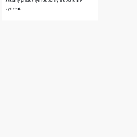
zaslány příslušným odborným útvarům k
vyřízení.