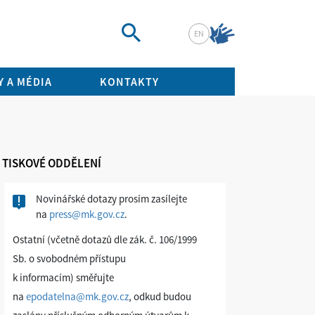
EN
Vyhledat
 A MÉDIA
KONTAKTY
TISKOVÉ ODDĚLENÍ
Novinářské dotazy prosím zasílejte
na
press@mk.gov.cz
.
Ostatní (včetně dotazů dle zák. č. 106/1999
Sb. o svobodném přístupu
k informacím) směřujte
na
epodatelna@mk.gov.cz
, odkud budou