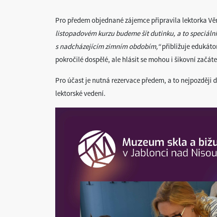
Pro předem objednané zájemce připravila lektorka Vě
listopadovém kurzu budeme šít dutinku, a to speciál
s nadcházejícím zimním obdobím,“
přibližuje edukáto
pokročilé dospělé, ale hlásit se mohou i šikovní začát
Pro účast je nutná rezervace předem, a to nejpozději d
lektorské vedení.