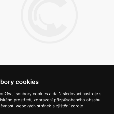
bory cookies
Napište nám
užívají soubory cookies a další sledovací nástroje s
Vaše náměty, komentáře, připomínky a dotazy
elského prostředí, zobrazení přizpůsobeného obsahu
nezůstanou bez odezvy.
těvnosti webových stránek a zjištění zdroje
Chci napsat MKČR