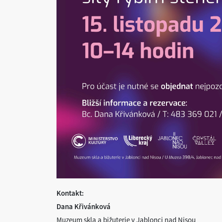
Kontakt:
Dana Křivánková
Muzeum skla a bižuterie v Jablonci nad Nisou