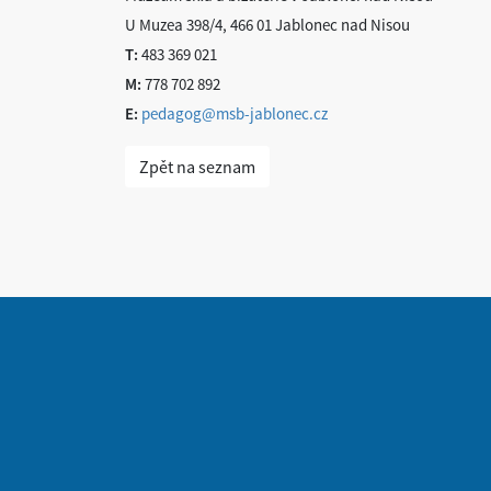
U Muzea 398/4, 466 01 Jablonec nad Nisou
T:
483 369 021
M:
778 702 892
E:
pedagog@msb-jablonec.cz