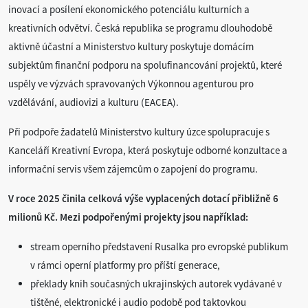
inovací a posílení ekonomického potenciálu kulturních a
kreativních odvětví. Česká republika se programu dlouhodobě
aktivně účastní a Ministerstvo kultury poskytuje domácím
subjektům finanční podporu na spolufinancování projektů, které
uspěly ve výzvách spravovaných Výkonnou agenturou pro
vzdělávání, audiovizi a kulturu (EACEA).
Při podpoře žadatelů Ministerstvo kultury úzce spolupracuje s
Kanceláří Kreativní Evropa, která poskytuje odborné konzultace a
informační servis všem zájemcům o zapojení do programu.
V roce 2025 činila celková výše vyplacených dotací přibližně 6
milionů Kč. Mezi podpořenými projekty jsou například:
stream operního představení Rusalka pro evropské publikum
v rámci operní platformy pro příští generace,
překlady knih současných ukrajinských autorek vydávané v
tištěné, elektronické i audio podobě pod taktovkou