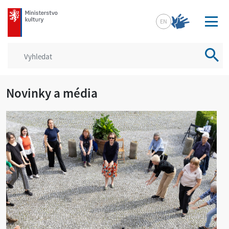
mkcr.cz
EN
Vyhled
Novinky a média