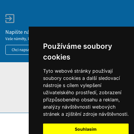
Napište nám
Vaše náměty, komentáře, připomínky a dotazy nezůstanou bez odezvy.
Používáme soubory
Chci napsat MKČR
cookies
Tyto webové stránky používají
HOME
soubory cookies a další sledovací
INFORMACE O WEBU
nástroje s cílem vylepšení
uživatelského prostředí, zobrazení
přizpůsobeného obsahu a reklam,
analýzy návštěvnosti webových
stránek a zjištění zdroje návštěvnosti.
Souhlasím