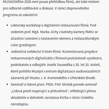
MUSAIONfilm 2026 není pouze přehlídkou filmů, ale také místem
pro odborné vzdělávání a diskuse. V rámci doprovodného
programu se uskuteční:
Lektorský workshop o digitálním restaurování filmů: Pod
vedením prof. MgA. Marka Jíchy z katedry kamery FAMU se
účastníci seznámí s nastavením skeneru a restaurátorským
color gradingem.
Jedinečná svědectví 9.5mm filmů: Komentovaná projekce
restaurovaných digitalizátů z filmové pozůstalosti vynálezce,
podnikatele a odbojáře Josefa Sousedíka z 30. let 20. století,
které pořídilo Muzejní centrum digitalizace audiovizuálních
záznamů při Muzeu J. A. Komenského v Uherském Brodě.
Seminář o lidové písni: PhDr. Petr Slinták povede seminář
„Lidová píseň inspirující a přetvářená“, reflektující přínos
skladatele a sběratele Jaroslava Krčka v rámci českého
národopisu.