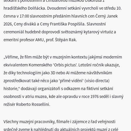
setkání s pohoštěním a cimbálovou muzikou Oskoruša z
hradišťského Dolňácka. Dvoudenní setkání vyvrcholí ve středu 10.
června v 17:00 slavnostním předáním hlavních cen Černý Janek
2026, Ceny diváků a Ceny Františka Pospíšila. Slavnostní
ceremoniál hudebně doprovodí světoznámý kytarový virtuóz a
emeritní profesor AMU, prof. Štěpán Rak.
„Věříme, že film může být v muzejním kontextu jakýmsi moderním
ekvivalentem Komenského 'Orbis pictus'. Letošní ročník ukazuje,
že díky technologiím jako 3D nebo AI můžeme návštěvníkům
zprostředkovat také něco jako 'přímé vidění' (visio directa)
historie,“ dodávají organizátoři s odkazem na fiktivní setkání
osobností v atriu muzea, kde ale opravdu v roce 1976 seděl i slavný
režisér Roberto Rossellini.
Všechny muzejní pracovníky, filmaře i zájemce z řad veřejnosti
srdečně zveme k nahlédnutí do aktuálních projektů muzeí z celé