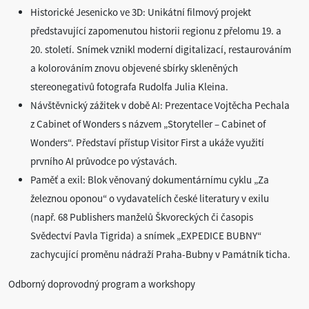
Historické Jesenicko ve 3D: Unikátní filmový projekt
představující zapomenutou historii regionu z přelomu 19. a
20. století. Snímek vznikl moderní digitalizací, restaurováním
a kolorováním znovu objevené sbírky skleněných
stereonegativů fotografa Rudolfa Julia Kleina.
Návštěvnický zážitek v době AI: Prezentace Vojtěcha Pechala
z Cabinet of Wonders s názvem „Storyteller – Cabinet of
Wonders“. Představí přístup Visitor First a ukáže využití
prvního AI průvodce po výstavách.
Paměť a exil: Blok věnovaný dokumentárnímu cyklu „Za
železnou oponou“ o vydavatelích české literatury v exilu
(např. 68 Publishers manželů Škvoreckých či časopis
Svědectví Pavla Tigrida) a snímek „EXPEDICE BUBNY“
zachycující proměnu nádraží Praha-Bubny v Památník ticha.
Odborný doprovodný program a workshopy