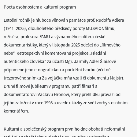
Pocta osobnostem a kulturní program
Letošní ročník je hluboce věnován památce prof. Rudolfa Adlera
(1941–2025), dlouholetého předsedy poroty MUSAIONfilmu,
režiséra, profesora FAMU a významného solitéra české
dokumentaristiky, který v listopadu 2025 odešel do „filmového
nebe“. Retrospektivní komentovaná projekce „Hledání
autentického člověka“ za účasti Mgr. Jarmily Adler Šlaisové
připomene jeho etnografickou a portrétní tvorbu (včetně
trezorového snímku Za vojáčka mňa vzali či dokumentu Majstr).
Druhé filmové jubileum v programu patří filmaři a
dokumentátorovi Václavu Hronovi, který přehlídku provází od
jejího založení v roce 1998 a uvede ukázky ze své tvorby s osobním
komentářem.
Kulturní a společenský program prvního dne obohatí neformální