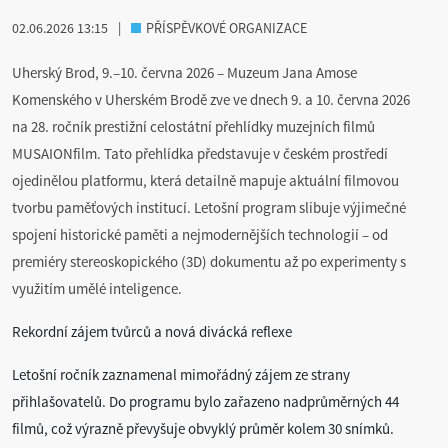
02.06.2026 13:15
|
PŘÍSPĚVKOVÉ ORGANIZACE
Uherský Brod, 9.–10. června 2026 – Muzeum Jana Amose
Komenského v Uherském Brodě zve ve dnech 9. a 10. června 2026
na 28. ročník prestižní celostátní přehlídky muzejních filmů
MUSAIONfilm. Tato přehlídka představuje v českém prostředí
ojedinělou platformu, která detailně mapuje aktuální filmovou
tvorbu paměťových institucí. Letošní program slibuje výjimečné
spojení historické paměti a nejmodernějších technologií – od
premiéry stereoskopického (3D) dokumentu až po experimenty s
využitím umělé inteligence.
Rekordní zájem tvůrců a nová divácká reflexe
Letošní ročník zaznamenal mimořádný zájem ze strany
přihlašovatelů. Do programu bylo zařazeno nadprůměrných 44
filmů, což výrazně převyšuje obvyklý průměr kolem 30 snímků.