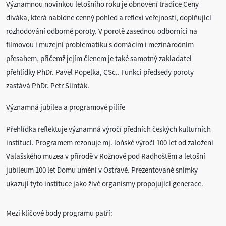
Významnou novinkou letošního roku je obnovení tradice Ceny
diváka, která nabídne cenný pohled a reflexi veřejnosti, doplňující
rozhodování odborné poroty. V porotě zasednou odborníci na
filmovou i muzejní problematiku s domácím i mezinárodním
přesahem, přičemž jejím členem je také samotný zakladatel
přehlídky PhDr. Pavel Popelka, CSc.. Funkci předsedy poroty
zastává PhDr. Petr Slinták.
Významná jubilea a programové pilíře
Přehlídka reflektuje významná výročí předních českých kulturních
institucí. Programem rezonuje mj. loňské výročí 100 let od založení
Valašského muzea v přírodě v Rožnově pod Radhoštěm a letošní
jubileum 100 let Domu umění v Ostravě. Prezentované snímky
ukazují tyto instituce jako živé organismy propojující generace.
Mezi klíčové body programu patří: