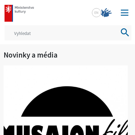
mkcr.cz
EN
Vyhled
Novinky a média