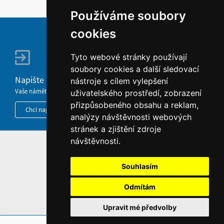
Používáme soubory
cookies
Tyto webové stránky používají
soubory cookies a další sledovací
Napište nám
nástroje s cílem vylepšení
Vaše náměty, komentáře, připomínky a dotazy nezůstanou bez odezvy.
uživatelského prostředí, zobrazení
přizpůsobeného obsahu a reklam,
Chci napsat MKČR
analýzy návštěvnosti webových
stránek a zjištění zdroje
návštěvnosti.
HOME
INFORMACE O WEBU
Souhlasím
Odmítám
Upravit mé předvolby