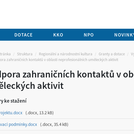
DOTACE
KKO
NPO
NOVINKY
stránka
Struktura
Regionální a národnostní kultura
Granty a dotace
V
ra zahraničních kontaktů v oblasti neprofesionálních uměleckých aktivit
pora zahraničních kontaktů v ob
leckých aktivit
y ke stažení
rojektu.docx
.docx, 13.2 kB
vací podmínky.docx
.docx, 35.4 kB