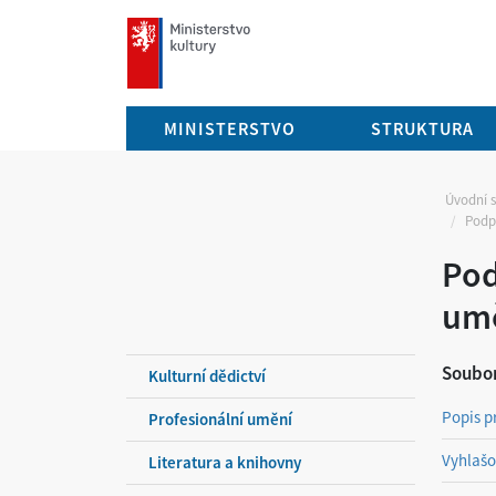
mkcr.cz
MINISTERSTVO
STRUKTURA
Úvodní 
Podpo
Pod
umě
Soubor
Kulturní dědictví
Popis p
Profesionální umění
Vyhlašo
Literatura a knihovny