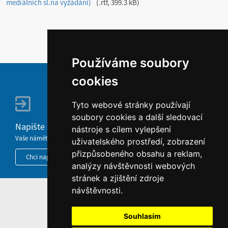
mediálních sl.na vyžádání)
.rtf, 399.3 kB
Používáme soubory
cookies
Tyto webové stránky používají
soubory cookies a další sledovací
Napište nám
nástroje s cílem vylepšení
Vaše náměty, komentáře, připomínky a dotazy nezůstanou bez odezvy.
uživatelského prostředí, zobrazení
přizpůsobeného obsahu a reklam,
Chci napsat MKČR
analýzy návštěvnosti webových
stránek a zjištění zdroje
návštěvnosti.
HOME
INFORMACE O WEBU
Souhlasím