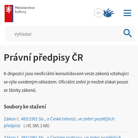
mkcr.cz
EN
Vyhled
Právní předpisy ČR
K dispozici jsou neoficiální konsolidované verze zákonů vztahující
se výše uvedeným oblastem. Oficiální znění je možné získat pouze
ze Sbírky zákonů.
Soubory ke stažení
Zákon č. 483/1991 Sb., o České televizi, ve znění pozdějších
předpisů
.rtf, 385.1 kB
Zákon č. 484/1991 Sb., o Českém rozhlasu, ve znění pozdějších