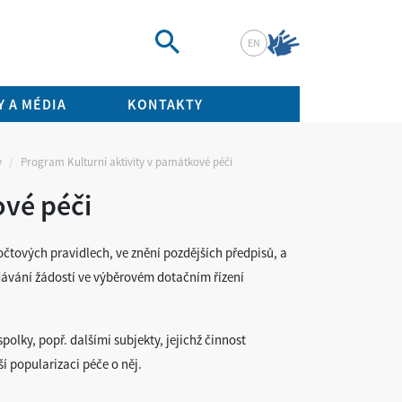
EN
Vyhledat
 A MÉDIA
KONTAKTY
y
Program Kulturní aktivity v památkové péči
ové péči
čtových pravidlech, ve znění pozdějších předpisů, a
odávání žádostí ve výběrovém dotačním řízení
lky, popř. dalšími subjekty, jejichž činnost
 popularizaci péče o něj.