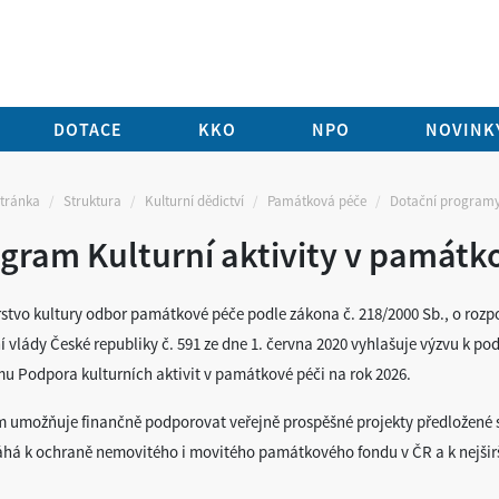
DOTACE
KKO
NPO
NOVINKY
stránka
Struktura
Kulturní dědictví
Památková péče
Dotační program
gram Kulturní aktivity v památk
rstvo kultury odbor památkové péče podle zákona č. 218/2000 Sb., o rozpo
í vlády České republiky č. 591 ze dne 1. června 2020 vyhlašuje výzvu k p
u Podpora kulturních aktivit v památkové péči na rok 2026.
 umožňuje finančně podporovat veřejně prospěšné projekty předložené spo
á k ochraně nemovitého i movitého památkového fondu v ČR a k nejširší