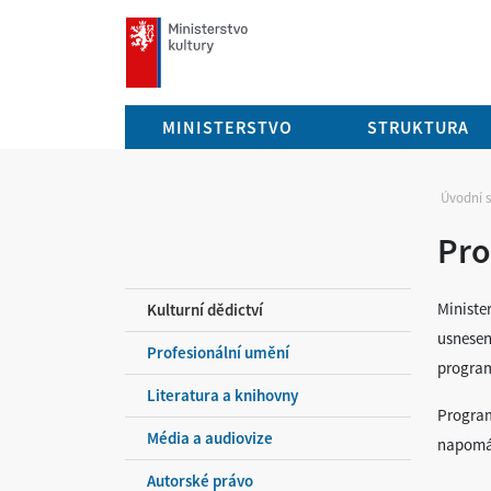
mkcr.cz
MINISTERSTVO
STRUKTURA
Úvodní 
Pro
Ministe
Kulturní dědictví
usnesen
Profesionální umění
program
Literatura a knihovny
Program
Média a audiovize
napomáh
Autorské právo