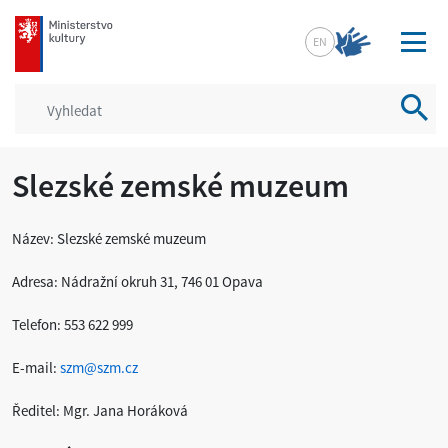
mkcr.cz
EN
Vyhled
Slezské zemské muzeum
Název: Slezské zemské muzeum
Adresa: Nádražní okruh 31, 746 01 Opava
Telefon: 553 622 999
E-mail:
szm@szm.cz
Ředitel: Mgr. Jana Horáková