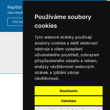
Napište nám
Vaše náměty, komentáře, připomínky a dotazy nezůstanou bez odezvy.
Používáme soubory
Chci napsat MKČR
cookies
Tyto webové stránky používají
HOME
soubory cookies a další sledovací
nástroje s cílem vylepšení
INFORMACE O WEBU
uživatelského prostředí, zobrazení
přizpůsobeného obsahu a reklam,
analýzy návštěvnosti webových
stránek a zjištění zdroje
návštěvnosti.
Souhlasím
Odmítám