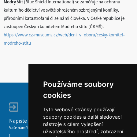
Modrý štít
(Blue Shield International) se zaměřuje na ochranu
kulturního dědictví ve světě ohroženém ozbrojenými konfliky,
přírodními katastrofami či selnámi člověka. V České republice je
zastoupen Českým komitétem Modrého štítu (ČKMŠ).
https://www.cz-museums.cz/web/deni_v_oboru/cesky-komitet-
modreho-stitu
Používáme soubory
cookies
Tyto webové stránky používají
soubory cookies a další sledovací
Napište nám
nástroje s cílem vylepšení
Vaše náměty, komentáře, připomínky a dotazy nezůstanou bez odezvy.
uživatelského prostředí, zobrazení