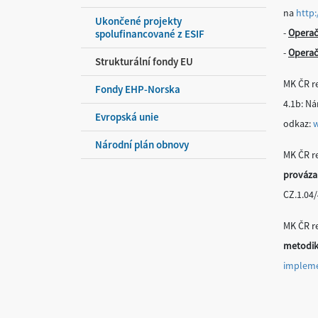
na
http
Ukončené projekty
-
Operač
spolufinancované z ESIF
-
Operač
Strukturální fondy EU
MK ČR re
Fondy EHP-Norska
4.1b: N
Evropská unie
odkaz:
w
Národní plán obnovy
MK ČR r
prováza
CZ.1.04/
MK ČR r
metodiky
impleme