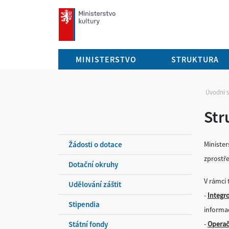
mkcr.cz
MINISTERSTVO
STRUKTURA
Úvodní 
Str
Žádosti o dotace
Minister
zprostř
Dotační okruhy
V rámci
Udělování záštit
-
Integr
Stipendia
informac
Státní fondy
-
Operač