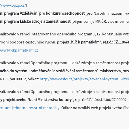
://www.opzp.cz/
)
ní program Vzdělávání pro konkurenceschopnost
(pro Národní muzeum, ví
ní program Lidské zdroje a zaměstnanost
(příjemcem je MK ČR, více informac
alizovalo v rámci Integrovaného operačního programu, 12. kontinuální výzva 
árodní podpora cestovního ruchu, projekt
„Klíč k památkám“, reg.č.: CZ.1.06/
ww.klickpamatkam.cz
ealizovalo v rámci Operačního programu Lidské zdroje a zaměstnanost proje
ného do systému odměňování a vzdělávání zaměstnanců ministerstva, roz
4.1.00/48.00012, odkaz:
http://www.esfcr.cz/projekty/zavedeni-systemu-ri
ealizovalo v rámci Operačního programu Lidské zdroje a zaměstnanost proje
 projektového řízení Ministerstva kultury
“, reg. č.: CZ.1.04/4.1.00/C7.00002
ntace-jednotne-resortni-metodiky
. Odkaz na vzniklý web projektového říze