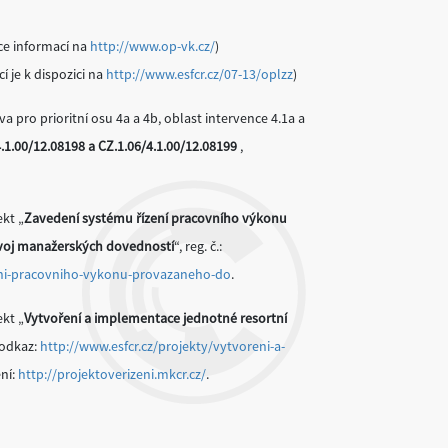
ce informací na
http://www.op-vk.cz/
)
í je k dispozici na
http://www.esfcr.cz/07-13/oplzz
)
pro prioritní osu 4a a 4b, oblast intervence 4.1a a
4.1.00/12.08198 a CZ.1.06/4.1.00/12.08199
,
kt „
Zavedení systému řízení pracovního výkonu
voj manažerských dovedností
“, reg. č.:
zeni-pracovniho-vykonu-provazaneho-do
.
kt „
Vytvoření a implementace jednotné resortní
, odkaz:
http://www.esfcr.cz/projekty/vytvoreni-a-
ní:
http://projektoverizeni.mkcr.cz/
.