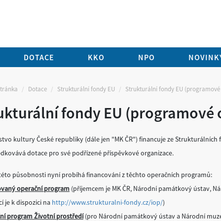
DOTACE
KKO
NPO
NOVINKY
stránka
Dotace
Strukturální fondy EU
Strukturální fondy EU (programové 
ukturální fondy EU (programové 
stvo kultury České republiky (dále jen "MK ČR") financuje ze Strukturálních 
edkovává dotace pro své podřízené příspěvkové organizace.
 této působnosti nyní probíhá financování z těchto operačních programů:
ovaný operační program
(příjemcem je MK ČR, Národní památkový ústav, Ná
í je k dispozici na
http://www.strukturalni-fondy.cz/iop/
)
ní program Životní prostředí
(pro Národní památkový ústav a Národní muzeum