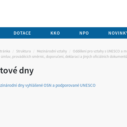
DOTACE
KKO
NPO
NOVINKY
stránka
Struktura
Mezinárodní vztahy
Oddělení pro vztahy s UNESCO a m
 úmluv, prováděcích směrnic, doporučení, deklarací a jiných oficiálních dokument
tové dny
zinárodní dny vyhlášené OSN a podporované UNESCO