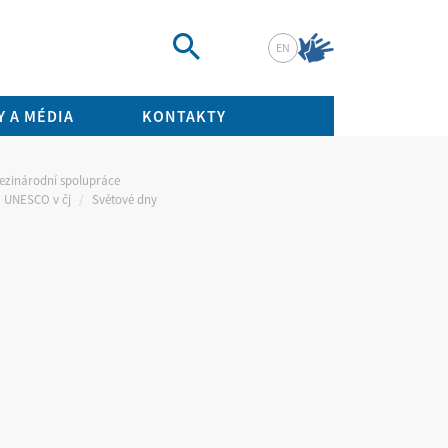
EN
Vyhledat
 A MÉDIA
KONTAKTY
ezinárodní spolupráce
ů UNESCO v čj
Světové dny