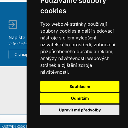
Používáme soubory
cookies
Tyto webové stránky používají
soubory cookies a další sledovací
Napište nám
nástroje s cílem vylepšení
Vaše náměty, komentáře, připomínky a dotazy nezůstanou bez odezvy.
uživatelského prostředí, zobrazení
přizpůsobeného obsahu a reklam,
Chci napsat MKČR
analýzy návštěvnosti webových
stránek a zjištění zdroje
návštěvnosti.
HOME
INFORMACE O WEBU
Souhlasím
Odmítám
Upravit mé předvolby
NASTAVENÍ COOKIES