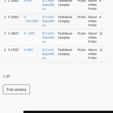
3
E 16562
POINT
02 Czech
Podnikové
Praha
Hlavní
4
Republlic
časopisy
město
a.s.
Praha
4
E 16563
O
02 Czech
Podnikové
Praha
Hlavní
4
´CHUTNEY
Republlic
časopisy
město
a.s.
Praha
5
E 16673
O´CHAT
02 Czech
Podnikové
Praha
Hlavní
12
Republlic
časopisy
město
a.s.
Praha
6
E 17025
O.PEN
02 Czech
Podnikové
Praha
Hlavní
11
Republlic
časopisy
město
a.s.
Praha
1-20