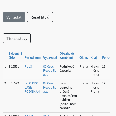
Evidenční
Obsahové
číslo
Periodikum
Vydavatel
zaměření
Okres
Kraj
Periodicit
1
E 15591
PULS
02 Czech
Podnikové
Praha
Hlavní
12
Republlic
časopisy
město
a.s.
Praha
2
E 15592
INFO PRO
02 Czech
Další
Praha
Hlavní
12
VAŠE
Republlic
periodika
město
PODNIKÁNÍ
a.s.
určená
Praha
omezenému
publiku
(nelze jinam
zařadit)