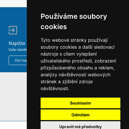
Používáme soubory
cookies
Tyto webové stránky používají
Napište nám
soubory cookies a další sledovací
Vaše náměty, komentáře, připomínky a dotazy nezůstanou bez odezvy.
nástroje s cílem vylepšení
Chci napsat MKČR
uživatelského prostředí, zobrazení
přizpůsobeného obsahu a reklam,
analýzy návštěvnosti webových
stránek a zjištění zdroje
HOME
návštěvnosti.
INFORMACE O WEBU
Souhlasím
Odmítám
Upravit mé předvolby