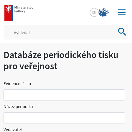
mkcr.cz
EN
Vyhled
Databáze periodického tisku
pro veřejnost
Evidenční číslo
Název periodika
Vydavatel