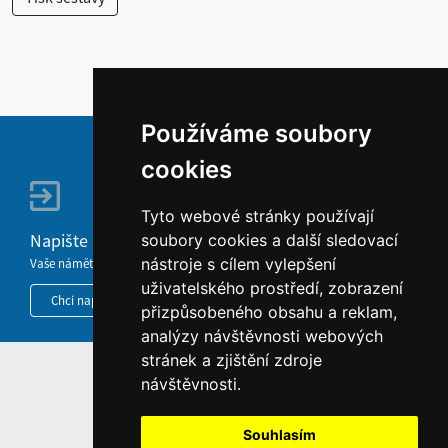
Používáme soubory
cookies
Tyto webové stránky používají
Napište nám
soubory cookies a další sledovací
nástroje s cílem vylepšení
Vaše náměty, komentáře, připomínky a dotazy nezůstanou bez odezvy.
uživatelského prostředí, zobrazení
Chci napsat MKČR
přizpůsobeného obsahu a reklam,
analýzy návštěvnosti webových
stránek a zjištění zdroje
HOME
návštěvnosti.
INFORMACE O WEBU
Souhlasím