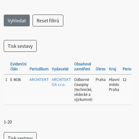
Evidenční
Obsahové
číslo
Periodikum
Vydavatel
zaměření
Okres
Kraj
Periodicit
1
E 4636
ARCHITEKT
ARCHITEKT
Odborné
Praha
Hlavní
12
OA s.r.o.
časopisy
město
(technické,
Praha
vědecké a
výzkumné)
1-20