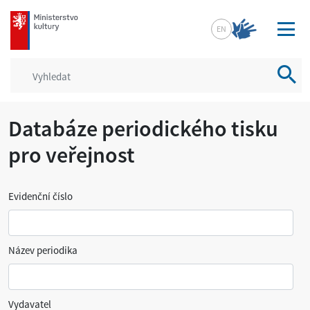
mkcr.cz
EN
Vyhled
Databáze periodického tisku
pro veřejnost
Evidenční číslo
Název periodika
Vydavatel