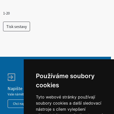
1-20
Používáme soubory
cookies
Napište nám
Vaše náměty, komentáře, připomínky a dotazy nezůstanou bez odezvy.
Tyto webové stránky používají
soubory cookies a další sledovací
Chci napsat MKČR
nástroje s cílem vylepšení