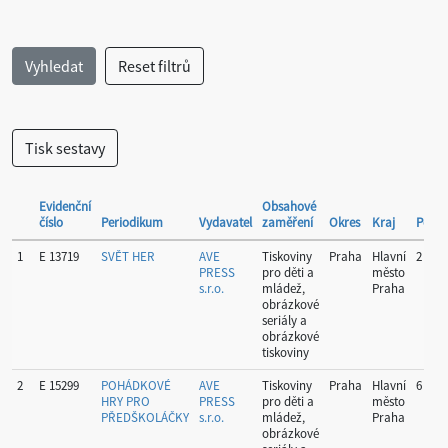
Evidenční
Obsahové
číslo
Periodikum
Vydavatel
zaměření
Okres
Kraj
Period
1
E 13719
SVĚT HER
AVE
Tiskoviny
Praha
Hlavní
2
PRESS
pro děti a
město
s.r.o.
mládež,
Praha
obrázkové
seriály a
obrázkové
tiskoviny
2
E 15299
POHÁDKOVÉ
AVE
Tiskoviny
Praha
Hlavní
6
HRY PRO
PRESS
pro děti a
město
PŘEDŠKOLÁČKY
s.r.o.
mládež,
Praha
obrázkové