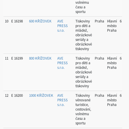
volnému
času a
sportu
10
E 16198
600 KŘÍŽOVEK
AVE
Tiskoviny
Praha
Hlavní
6
PRESS
pro děti a
město
s.r.o.
mládež,
Praha
obrázkové
seriály a
obrázkové
tiskoviny
11
E 16199
800 KŘÍŽOVEK
AVE
Tiskoviny
Praha
Hlavní
6
PRESS
pro děti a
město
s.r.o.
mládež,
Praha
obrázkové
seriály a
obrázkové
tiskoviny
12
E 16200
1000 KŘÍŽOVEK
AVE
Tiskoviny
Praha
Hlavní
6
PRESS
věnované
město
s.r.o.
turistice,
Praha
cestování,
volnému
času a
sportu