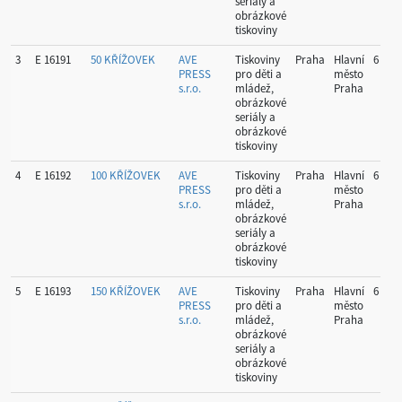
seriály a
obrázkové
tiskoviny
3
E 16191
50 KŘÍŽOVEK
AVE
Tiskoviny
Praha
Hlavní
6
PRESS
pro děti a
město
s.r.o.
mládež,
Praha
obrázkové
seriály a
obrázkové
tiskoviny
4
E 16192
100 KŘÍŽOVEK
AVE
Tiskoviny
Praha
Hlavní
6
PRESS
pro děti a
město
s.r.o.
mládež,
Praha
obrázkové
seriály a
obrázkové
tiskoviny
5
E 16193
150 KŘÍŽOVEK
AVE
Tiskoviny
Praha
Hlavní
6
PRESS
pro děti a
město
s.r.o.
mládež,
Praha
obrázkové
seriály a
obrázkové
tiskoviny