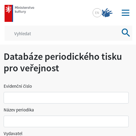
mkcr.cz
EN
Vyhled
Databáze periodického tisku
pro veřejnost
Evidenční číslo
Název periodika
Vydavatel