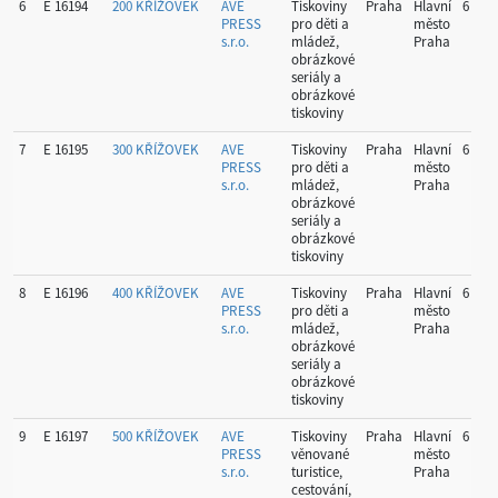
6
E 16194
200 KŘÍŽOVEK
AVE
Tiskoviny
Praha
Hlavní
6
PRESS
pro děti a
město
s.r.o.
mládež,
Praha
obrázkové
seriály a
obrázkové
tiskoviny
7
E 16195
300 KŘÍŽOVEK
AVE
Tiskoviny
Praha
Hlavní
6
PRESS
pro děti a
město
s.r.o.
mládež,
Praha
obrázkové
seriály a
obrázkové
tiskoviny
8
E 16196
400 KŘÍŽOVEK
AVE
Tiskoviny
Praha
Hlavní
6
PRESS
pro děti a
město
s.r.o.
mládež,
Praha
obrázkové
seriály a
obrázkové
tiskoviny
9
E 16197
500 KŘÍŽOVEK
AVE
Tiskoviny
Praha
Hlavní
6
PRESS
věnované
město
s.r.o.
turistice,
Praha
cestování,