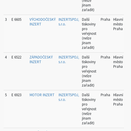
(nelze
jinam
zařadit)
3
E 6605
VÝCHODOČESKÝ
INZERTSPOJ,
Další
Praha
Hlavní
10
INZERT
s.r.o.
tiskoviny
město
pro
Praha
veřejnost
(nelze
jinam
zařadit)
4
E 6522
ZÁPADOČESKÝ
INZERTSPOJ,
Další
Praha
Hlavní
10
INZERT
s.r.o.
tiskoviny
město
pro
Praha
veřejnost
(nelze
jinam
zařadit)
5
E 6923
MOTOR INZERT
INZERTSPOJ,
Další
Praha
Hlavní
52
s.r.o.
tiskoviny
město
pro
Praha
veřejnost
(nelze
jinam
zařadit)