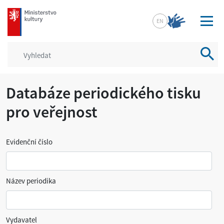
mkcr.cz
EN
Vyhled
Databáze periodického tisku
pro veřejnost
Evidenční číslo
Název periodika
Vydavatel