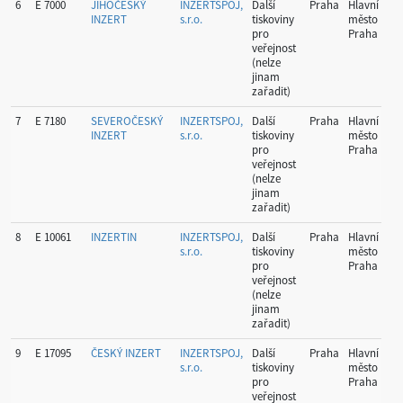
6
E 7000
JIHOČESKÝ
INZERTSPOJ,
Další
Praha
Hlavní
52
INZERT
s.r.o.
tiskoviny
město
pro
Praha
veřejnost
(nelze
jinam
zařadit)
7
E 7180
SEVEROČESKÝ
INZERTSPOJ,
Další
Praha
Hlavní
52
INZERT
s.r.o.
tiskoviny
město
pro
Praha
veřejnost
(nelze
jinam
zařadit)
8
E 10061
INZERTIN
INZERTSPOJ,
Další
Praha
Hlavní
52
s.r.o.
tiskoviny
město
pro
Praha
veřejnost
(nelze
jinam
zařadit)
9
E 17095
ČESKÝ INZERT
INZERTSPOJ,
Další
Praha
Hlavní
12
s.r.o.
tiskoviny
město
pro
Praha
veřejnost