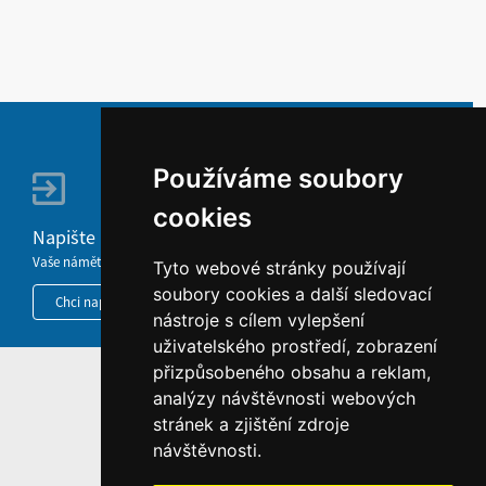
Používáme soubory
cookies
Napište nám
Vaše náměty, komentáře, připomínky a dotazy nezůstanou bez odezvy.
Tyto webové stránky používají
soubory cookies a další sledovací
Chci napsat MKČR
nástroje s cílem vylepšení
uživatelského prostředí, zobrazení
přizpůsobeného obsahu a reklam,
HOME
analýzy návštěvnosti webových
stránek a zjištění zdroje
INFORMACE O WEBU
návštěvnosti.