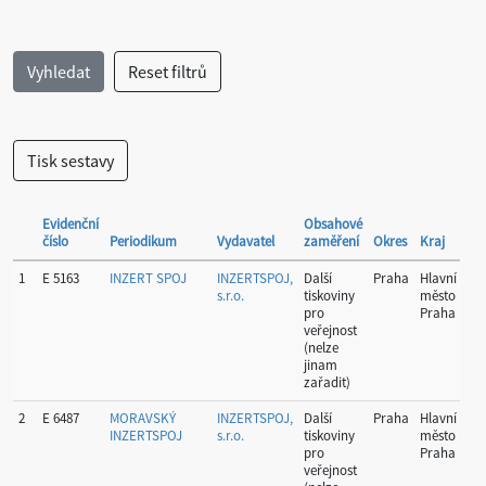
Evidenční
Obsahové
číslo
Periodikum
Vydavatel
zaměření
Okres
Kraj
Per
1
E 5163
INZERT SPOJ
INZERTSPOJ,
Další
Praha
Hlavní
52
s.r.o.
tiskoviny
město
pro
Praha
veřejnost
(nelze
jinam
zařadit)
2
E 6487
MORAVSKÝ
INZERTSPOJ,
Další
Praha
Hlavní
10
INZERTSPOJ
s.r.o.
tiskoviny
město
pro
Praha
veřejnost