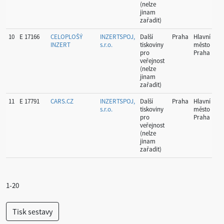
(nelze
jinam
zařadit)
10
E 17166
CELOPLOŠÝ
INZERTSPOJ,
Další
Praha
Hlavní
52
INZERT
s.r.o.
tiskoviny
město
pro
Praha
veřejnost
(nelze
jinam
zařadit)
11
E 17791
CARS.CZ
INZERTSPOJ,
Další
Praha
Hlavní
12
s.r.o.
tiskoviny
město
pro
Praha
veřejnost
(nelze
jinam
zařadit)
1-20